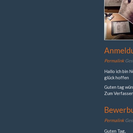
Anmeld
Permalink
Ges
Hallo ich bin 
glück hoffen
Guten tag wün
Zum Verfassen
Bewerb
Permalink
Ges
Guten Tag,