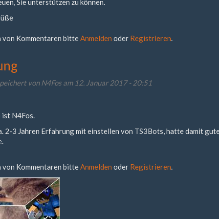
uen, Sie unterstützen zu können.
rüße
 von Kommentaren bitte
Anmelden
oder
Registrieren
.
ung
peichert von
N4Fos
am 12. Januar 2017 - 20:51
 ist N4Fos.
ca. 2-3 Jahren Erfahrung mit einstellen von TS3Bots, hatte damit gu
e.
 von Kommentaren bitte
Anmelden
oder
Registrieren
.