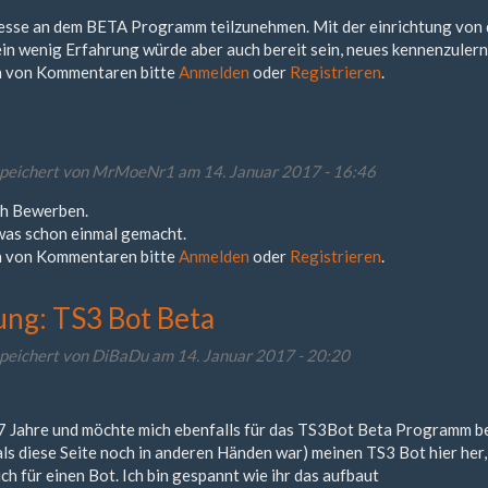
resse an dem BETA Programm teilzunehmen. Mit der einrichtung von
ein wenig Erfahrung würde aber auch bereit sein, neues kennenzuler
 von Kommentaren bitte
Anmelden
oder
Registrieren
.
peichert von
MrMoeNr1
am 14. Januar 2017 - 16:46
ch Bewerben.
was schon einmal gemacht.
 von Kommentaren bitte
Anmelden
oder
Registrieren
.
ng: TS3 Bot Beta
peichert von
DiBaDu
am 14. Januar 2017 - 20:20
17 Jahre und möchte mich ebenfalls für das TS3Bot Beta Programm b
als diese Seite noch in anderen Händen war) meinen TS3 Bot hier her,
ch für einen Bot. Ich bin gespannt wie ihr das aufbaut