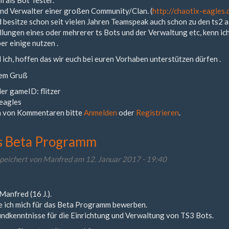
 und Verwalter einer großen Community/Clan. (
http://chaotix-eagles.
d besitze schon seit vielen Jahren Teamspeak auch schon zu den ts2 a
llungen eines oder mehrerer ts Bots und der Verwaltung etc, kenn ich
ber einige nutzen .
ich, hoffen das wir euch bei euren Vorhaben unterstützen dürfen .
hem Gruß
er gameID: flitzer
-eagles
 von Kommentaren bitte
Anmelden
oder
Registrieren
.
s Beta Programm
peichert von
Manfred
am 12. Januar 2017 - 19:40
Manfred (16 J.).
e ich mich für das Beta Programm bewerben.
undkenntnisse für die Einrichtung und Verwaltung von TS3 Bots.