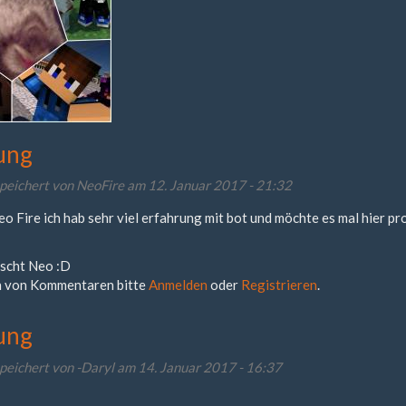
ung
peichert von
NeoFire
am 12. Januar 2017 - 21:32
Neo Fire ich hab sehr viel erfahrung mit bot und möchte es mal hier pr
scht Neo :D
 von Kommentaren bitte
Anmelden
oder
Registrieren
.
ung
peichert von
-Daryl
am 14. Januar 2017 - 16:37