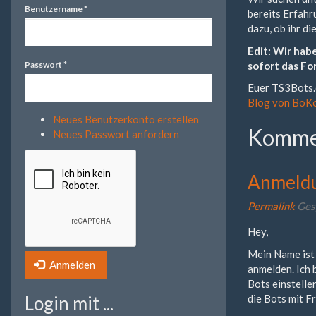
Benutzername
*
bereits Erfahr
dazu, ob ihr d
Edit: Wir hab
sofort das Fo
Passwort
*
Euer TS3Bots
Blog von BoK
Neues Benutzerkonto erstellen
Komme
Neues Passwort anfordern
Anmeld
Permalink
Ges
Hey,
Mein Name ist 
Anmelden
anmelden. Ich 
Bots einstelle
Login mit ...
die Bots mit F