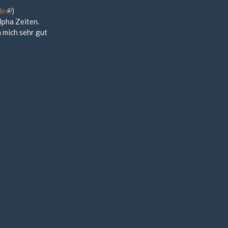
de
(Link
)
lpha Zeiten.
ist
 mich sehr gut
extern)