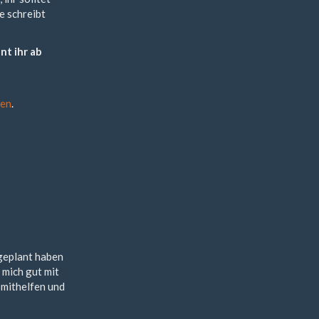
e schreibt
nt ihr ab
ren
.
geplant haben
 mich gut mit
 mithelfen und