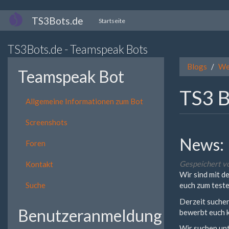
Direkt
TS3Bots.de
Startseite
zum
Inhalt
TS3Bots.de - Teamspeak Bots
Blogs
We
Teamspeak Bot
TS3 
Allgemeine Informationen zum Bot
Screenshots
News:
Foren
Gespeichert v
Kontakt
Wir sind mit 
Suche
euch zum teste
Derzeit suchen
Benutzeranmeldung
bewerbt euch k
Wir suchen unt