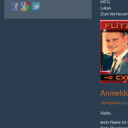
MFG
Login
Login
Login
Lukas
with
with
with
Zum Verfassen
Facebook
Google
Twitter
Anmeld
Permalink
Ges
Hallo,
mein Name ist 
Beta Programm