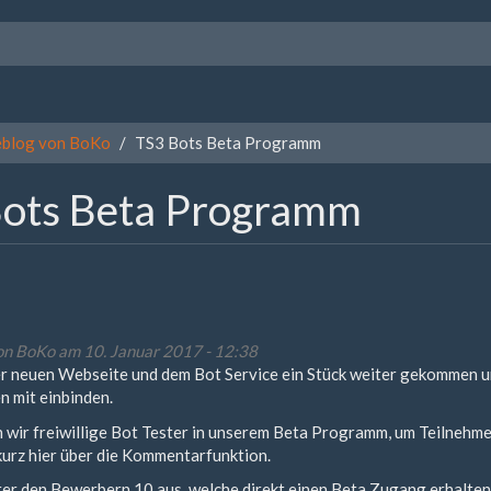
blog von BoKo
TS3 Bots Beta Programm
Bots Beta Programm
on
BoKo
am 10. Januar 2017 - 12:38
der neuen Webseite und dem Bot Service ein Stück weiter gekommen 
n mit einbinden.
 wir freiwillige Bot Tester in unserem Beta Programm, um Teilnehm
urz hier über die Kommentarfunktion.
er den Bewerbern 10 aus, welche direkt einen Beta Zugang erhalten, 