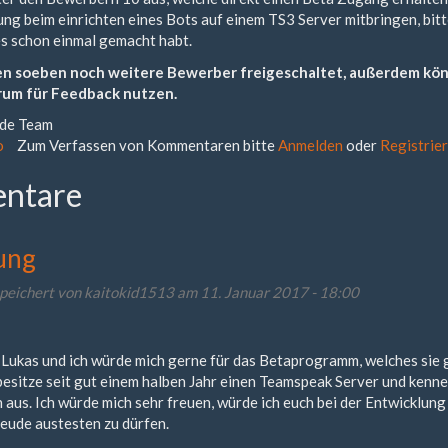
ung beim einrichten eines Bots auf einem TS3 Server mitbringen, bitt
ies schon einmal gemacht habt.
en soeben noch weitere Bewerber freigeschaltet, außerdem kön
rum für Feedback nutzen.
.de Team
o
Zum Verfassen von Kommentaren bitte
Anmelden
oder
Registrie
ntare
ung
peichert von
kaitokid1513
am 11. Januar 2017 - 18:00
Lukas und ich würde mich gerne für das Betaprogramm, welches sie 
besitze seit gut einem halben Jahr einen Teamspeak Server und kenne
n aus. Ich würde mich sehr freuen, würde ich euch bei der Entwicklung
reude austesten zu dürfen.