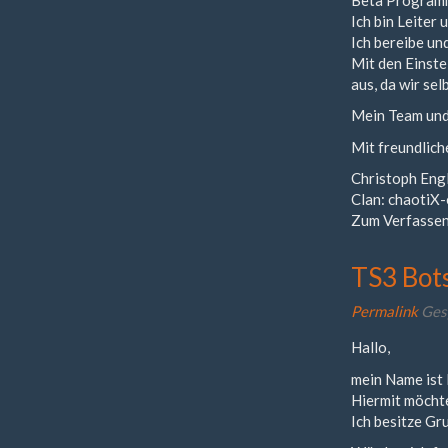
Ich bin Leiter
Ich bereibe un
Mit den Einste
aus, da wir sel
Mein Team und 
Mit freundlic
Christoph Engl
Clan: chaotiX
Zum Verfassen
TS3 Bot
Permalink
Ges
Hallo,
mein Name ist 
Hiermit möcht
Ich besitze Gr