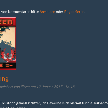
 von Kommentaren bitte
Anmelden
oder
Registrieren
.
ung
peichert von
flitzer
am 12. Januar 2017 - 16:18
Christoph gameID: flitzer, Ich Bewerbe mich hiermit für die Teilnahm
 als Bot Tester.