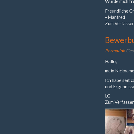
Würde mich fre
Freundliche G
~Manfred
Zum Verfassen
Bewerb
Permalink
Ges
Hallo,
mein Nickname
Ich habe seit 
und Ergebniss
LG
Zum Verfassen