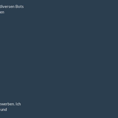
 diversen Bots
nen
ewerben. Ich
 und