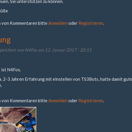
uen, Sie unterstützen zu können.
rüße
 von Kommentaren bitte
Anmelden
oder
Registrieren
.
ung
peichert von
N4Fos
am 12. Januar 2017 - 20:51
 ist N4Fos.
ca. 2-3 Jahren Erfahrung mit einstellen von TS3Bots, hatte damit gu
e.
 von Kommentaren bitte
Anmelden
oder
Registrieren
.