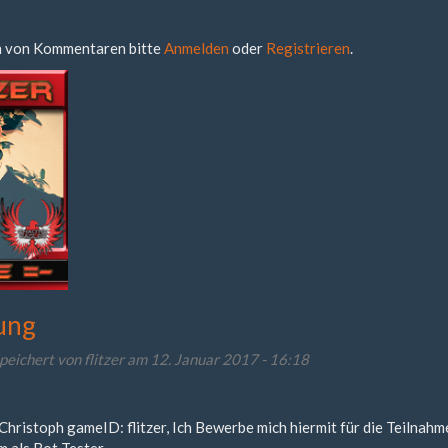
 von Kommentaren bitte
Anmelden
oder
Registrieren
.
ung
peichert von
flitzer
am 12. Januar 2017 - 16:18
Christoph gameID: flitzer, Ich Bewerbe mich hiermit für die Teilnahm
 als Bot Tester.