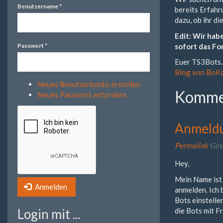
Benutzername
*
bereits Erfahr
dazu, ob ihr d
Edit: Wir hab
sofort das Fo
Passwort
*
Euer TS3Bots
Blog von BoK
Neues Benutzerkonto erstellen
Komme
Neues Passwort anfordern
Anmeld
Permalink
Ges
Hey,
Mein Name ist 
Anmelden
anmelden. Ich 
Bots einstelle
Login mit ...
die Bots mit F