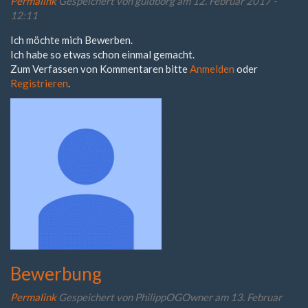
Permalink
Gespeichert von
guldborg
am 12. Februar 2017 -
12:11
Ich möchte mich Bewerben.
Ich habe so etwas schon einmal gemacht.
Zum Verfassen von Kommentaren bitte
Anmelden
oder
Registrieren
.
Bewerbung
Permalink
Gespeichert von
PhilippOGOwner
am 13. Februar