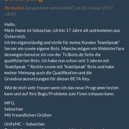
Permalink
Gespeichert von
UnifyMC
am 20. Januar 2017 -
18:05
Hallo,
Mein Name ist Sebastian, ich bin 17 Jahre alt und kommen aus
Österreich.
Ich bin eigenständig und stelle für meine Kunden TeamSpeak³
Server ein sowie eigene Bots. Manche mögen ein Webinterface
deswegen benutze ich von der Ts3bots.de Seite die
qualifizierten Bots. Ich habe nun schon seit 3 Jahren mit
TeamSpeak ´³ Rechte sowie mit TeamSpeak³ Bots und habe
meiner Meinung auch die Qualifikation und die
Grundvoraussetzungen für diesen BETA Key.
Würde mich sehr freuen wenn ich das neue Programm testen
kann und auf ihre Bugs/Probleme zum Fixen schauen kann.
MFG.
Sebastian
Mit freundlichen Grüßen
UnifyMC ~ Sebastian