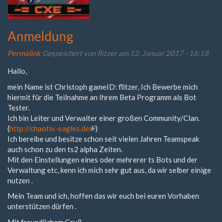
Anmeldung
Permalink
Gespeichert von
flitzer
am 12. Januar 2017 - 16:18
Hallo,
mein Name ist Christoph gameID: flitzer, Ich Bewerbe mich
hiermit für die Teilnahme an Ihrem Beta Programm als Bot
Tester.
Ich bin Leiter und Verwalter einer großen Community/Clan.
(
http://chaotix-eagles.de
(Link
)
Ich bereibe und besitze schon seit vielen Jahren Teamspeak
ist
auch schon zu den ts2 alpha Zeiten.
extern)
Mit den Einstellungen eines oder mehrerer ts Bots und der
Verwaltung etc, kenn ich mich sehr gut aus, da wir selber einige
nutzen .
Mein Team und ich, hoffen das wir euch bei euren Vorhaben
unterstützen dürfen .
Mit freundlichem Gruß