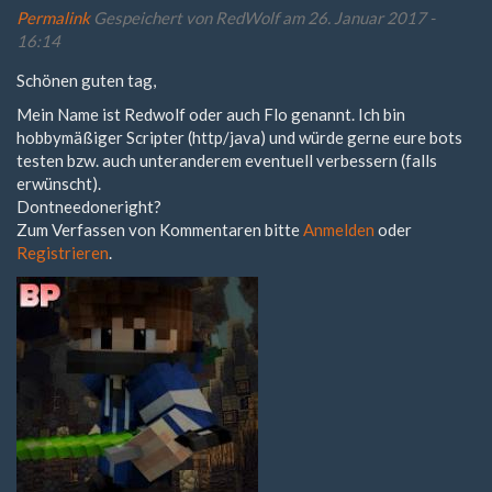
Permalink
Gespeichert von
RedWolf
am 26. Januar 2017 -
16:14
Schönen guten tag,
Mein Name ist Redwolf oder auch Flo genannt. Ich bin
hobbymäßiger Scripter (http/java) und würde gerne eure bots
testen bzw. auch unteranderem eventuell verbessern (falls
erwünscht).
Dontneedoneright?
Zum Verfassen von Kommentaren bitte
Anmelden
oder
Registrieren
.