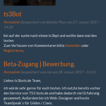
ts3Bot
Permalink
Gespeichert von
Bakida Plays
am 27. Januar 2017 -
14:20
bin auf der suche nach einem ts3bpt und wollte dann mal den
testen
Zum Verfassen von Kommentaren bitte
Anmelden
oder
Registrieren
.
Beta-Zugang | Bewerbung.
Permalink
Gespeichert von
Jan
am 28. Januar 2017 - 12:41
Liebes ts3bots.de Team,
ich würde sehr gerne für euch testen. Ich nutzte bereits vorher
den Service von TS3-bots.de und habe dadurch viel Erfahrung
gesammelt. Außerdem bin ich Web-Designer und hoste
TeamSpeak´s für Gilden / Clans.