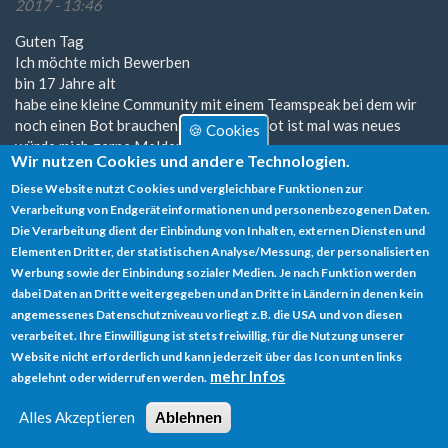
2017 - 13:46
Guten Tag
Ich möchte mich Bewerben
bin 17 Jahre alt
habe eine kleine Community mit einem Teamspeak bei dem wir
noch einen Bot brauchen. Einen Beta Bot ist mal was neues
🍪 Cookies
würde mich gerne Melden.
Wir nutzen Cookies und andere Technologien.
MFG
Diese Website nutzt Cookies und vergleichbare Funktionen zur
PhilippOG
Verarbeitung von Endgeräteinformationen und personenbezogenen Daten.
Zum Verfassen von Kommentaren bitte
Anmelden
oder
Die Verarbeitung dient der Einbindung von Inhalten, externen Diensten und
Registrieren
.
Elementen Dritter, der statistischen Analyse/Messung, der personalisierten
Werbung sowie der Einbindung sozialer Medien. Je nach Funktion werden
dabei Daten an Dritte weitergegeben und an Dritte in Ländern in denen kein
Bewerbung,
angemessenes Datenschutzniveau vorliegt z.B. die USA und von diesen
verarbeitet. Ihre Einwilligung ist stets freiwillig, für die Nutzung unserer
Permalink
Gespeichert von
Pxlrd
am 15. Februar 2017 - 18:11
Website nicht erforderlich und kann jederzeit über das Icon unten links
mehr Infos
Hi,
abgelehnt oder widerrufen werden.
Ich bin Henning und würde mich gerne für das Betapeogramm
Alles Akzeptieren
Ablehnen
bewerben. Ich möchte meinen TS besser gestalten, durch den