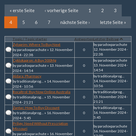
« erste Seite
‹ vorherige Seite
1
2
3
4
5
6
7
nächste Seite ›
letzte Seite »
Topic / Topic starter
Antworten
Letzter Beitrag
Zyloprim: Where To Buy Next
by
paradoxparachute
12. November 2024 -
by
paradoxparachute
» 12. November
0
22:38
2024 - 22:38
Cyklokapron: A Buy 500Mg
by
paradoxparachute
13. November 2024 -
by
paradoxparachute
» 13. November
0
14:54
2024 - 14:54
Aldara: Pharmacy
by
traditionalprog...
14. November 2024 -
by
traditionalprog...
» 14. November
0
10:56
2024 - 10:56
Rocaltrol: Buy Now Online Australia
by
traditionalprog...
15. November 2024 -
by
traditionalprog...
» 15. November
0
21:21
2024 - 21:21
Zantac: How To Buy Discount
by
traditionalprog...
16. November 2024 -
by
traditionalprog...
» 16. November
0
5:45
2024 - 5:45
Priligy: Need Without Prescription
by
paradoxparachute
Missouri
0
16. November 2024 -
by
paradoxparachute
» 16. November
17:09