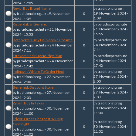
2024 - 17:09
Revia: Buy Brand Name
by
traditionalprog...
19. November 2024 -
by
traditionalprog...
» 19. November
0
1:09
2024 - 1:09
Risperdal: Sr Generic
by
paradoxparachute
21. November 2024 -
by
paradoxparachute
» 21. November
0
15:55
2024 - 15:55
Betnovate: Early Delivery Rd Creame
by
paradoxparachute
24. November 2024 -
by
paradoxparachute
» 24. November
0
7:11
2024 - 7:11
Effexor: Find Buy No Physician
by
paradoxparachute
24. November 2024 -
by
paradoxparachute
» 24. November
0
17:42
2024 - 17:42
Indinavir: Where To Order Next
by
traditionalprog...
27. November 2024 -
by
traditionalprog...
» 27. November
0
2:00
2024 - 2:00
Benemid: Discount Store
by
traditionalprog...
27. November 2024 -
by
traditionalprog...
» 27. November
0
2:03
2024 - 2:03
Zyban: Buy In Texas
by
traditionalprog...
30. November 2024 -
by
traditionalprog...
» 30. November
0
11:00
2024 - 11:00
Tricor: Order Cheapest 160Mg
by
traditionalprog...
Overnight
0
30. November 2024 -
by
traditionalprog...
» 30. November
11:02
2024 - 11:02