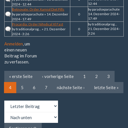
12:44
2024 - 12:44
Betnovate: Order Xamiol Diet Pills
by
paradoxparachute
14. Dezember 2024 -
by
paradoxparachute
» 14. Dezember
0
17:49
2024 - 17:49
Procardia: Order Nifedical Xl Fast
by
traditionalprog...
21. Dezember 2024 -
by
traditionalprog...
» 21. Dezember
0
3:26
2024 - 3:26
Anmelden
, um
einen neuen
Beitrag im Forum
zu verfassen.
« erste Seite
‹ vorherige Seite
1
2
3
4
5
6
7
nächste Seite ›
letzte Seite »
Sortieren
nach
Sortieren