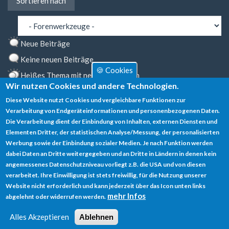
Sortieren nach
nach
Neue Beiträge
Keine neuen Beiträge
🍪 Cookies
Heißes Thema mit neuen Beiträgen
Wir nutzen Cookies und andere Technologien.
Heißes Thema ohne neue Beiträge
Diese Website nutzt Cookies und vergleichbare Funktionen zur
Markiertes Thema
Verarbeitung von Endgeräteinformationen und personenbezogenen Daten.
Die Verarbeitung dient der Einbindung von Inhalten, externen Diensten und
Gesperrtes Thema
Elementen Dritter, der statistischen Analyse/Messung, der personalisierten
Werbung sowie der Einbindung sozialer Medien. Je nach Funktion werden
dabei Daten an Dritte weitergegeben und an Dritte in Ländern in denen kein
angemessenes Datenschutzniveau vorliegt z.B. die USA und von diesen
verarbeitet. Ihre Einwilligung ist stets freiwillig, für die Nutzung unserer
Datenschutz
Website nicht erforderlich und kann jederzeit über das Icon unten links
mehr Infos
abgelehnt oder widerrufen werden.
Impressum
Alles Akzeptieren
Ablehnen