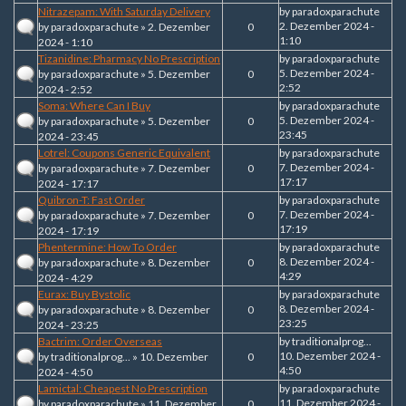
Nitrazepam: With Saturday Delivery
by
paradoxparachute
2. Dezember 2024 -
by
paradoxparachute
» 2. Dezember
0
1:10
2024 - 1:10
Tizanidine: Pharmacy No Prescription
by
paradoxparachute
5. Dezember 2024 -
by
paradoxparachute
» 5. Dezember
0
2:52
2024 - 2:52
Soma: Where Can I Buy
by
paradoxparachute
5. Dezember 2024 -
by
paradoxparachute
» 5. Dezember
0
23:45
2024 - 23:45
Lotrel: Coupons Generic Equivalent
by
paradoxparachute
7. Dezember 2024 -
by
paradoxparachute
» 7. Dezember
0
17:17
2024 - 17:17
Quibron-T: Fast Order
by
paradoxparachute
7. Dezember 2024 -
by
paradoxparachute
» 7. Dezember
0
17:19
2024 - 17:19
Phentermine: How To Order
by
paradoxparachute
8. Dezember 2024 -
by
paradoxparachute
» 8. Dezember
0
4:29
2024 - 4:29
Eurax: Buy Bystolic
by
paradoxparachute
8. Dezember 2024 -
by
paradoxparachute
» 8. Dezember
0
23:25
2024 - 23:25
Bactrim: Order Overseas
by
traditionalprog...
10. Dezember 2024 -
by
traditionalprog...
» 10. Dezember
0
4:50
2024 - 4:50
Lamictal: Cheapest No Prescription
by
paradoxparachute
11. Dezember 2024 -
by
paradoxparachute
» 11. Dezember
0