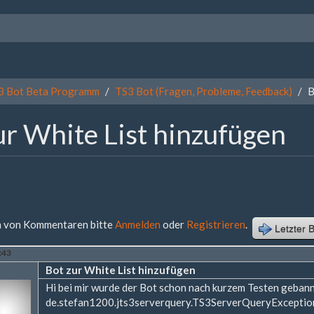
3 Bot Beta Programm
TS3 Bot (Fragen, Probleme, Feedback)
B
ur White List hinzufügen
 von Kommentaren bitte
Anmelden
oder
Registrieren
.
Letzter B
5:43
Bot zur White List hinzufügen
Hi bei mir wurde der Bot schon nach kurzem Testen gebann
de.stefan1200.jts3serverquery.TS3ServerQueryException