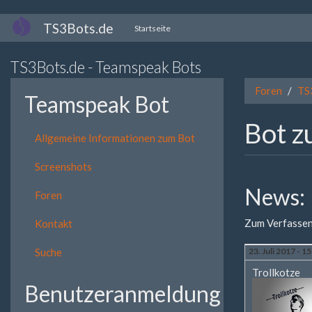
Direkt
TS3Bots.de
Startseite
zum
Inhalt
TS3Bots.de - Teamspeak Bots
Foren
TS
Teamspeak Bot
Bot z
Allgemeine Informationen zum Bot
Screenshots
News:
Foren
Zum Verfassen
Kontakt
Suche
23. Juli 2017 - 1
Trollkotze
Benutzeranmeldung