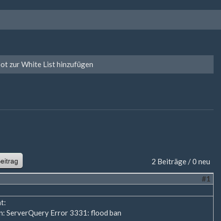
ot zur White List hinzufügen
eitrag
2 Beiträge / 0 neu
#1
t:
: ServerQuery Error 3331: flood ban