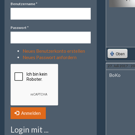
Benutzername
*
Passwort
*
Neues Benutzerkonto erstellen
Oben
Neues Passwort anfordern
27. Juli 2017 - 2
BoKo
Anmelden
Login mit ...