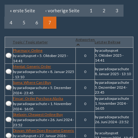
« erste Seite
‹ vorherige Seite
1
2
3
4
5
6
7
Antworten
Topic / Topic starter
Letzter Beitrag
Pharmacy: Online
by
acuityupset
5. Oktober 2025 -
by
acuityupset
» 5. Oktober 2025 -
0
14:41
14:41
Mentat: Generic Order
by
paradoxparachute
by
paradoxparachute
» 8. Januar 2025
0
8. Januar 2025 - 13:10
- 13:10
Soma: Where Can I Buy
by
paradoxparachute
5. Dezember 2024 -
by
paradoxparachute
» 5. Dezember
0
23:45
2024 - 23:45
Fincar: Order Purchase Alaska
by
paradoxparachute
1. November 2024 -
by
paradoxparachute
» 1. November
0
16:05
2024 - 16:05
Skelaxin: Cheapest Online Buy
by
paradoxparachute
by
paradoxparachute
» 26. Juni 2024 -
0
26. Juni 2024 - 23:52
23:52
Diovan: When Does Become Generic
by
acuityupset
by
acuityupset
» 27. Januar 2026 -
0
27. Januar 2026 - 13:42