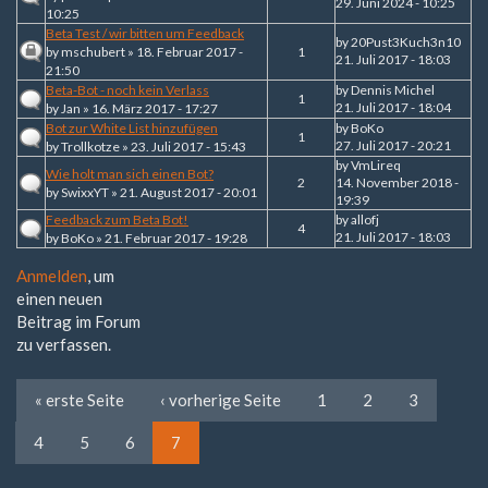
29. Juni 2024 - 10:25
10:25
Beta Test / wir bitten um Feedback
by
20Pust3Kuch3n10
by
mschubert
» 18. Februar 2017 -
1
21. Juli 2017 - 18:03
21:50
Beta-Bot - noch kein Verlass
by
Dennis Michel
1
21. Juli 2017 - 18:04
by
Jan
» 16. März 2017 - 17:27
Bot zur White List hinzufügen
by
BoKo
1
27. Juli 2017 - 20:21
by
Trollkotze
» 23. Juli 2017 - 15:43
by
VmLireq
Wie holt man sich einen Bot?
2
14. November 2018 -
by
SwixxYT
» 21. August 2017 - 20:01
19:39
Feedback zum Beta Bot!
by
allofj
4
21. Juli 2017 - 18:03
by
BoKo
» 21. Februar 2017 - 19:28
Anmelden
, um
einen neuen
Beitrag im Forum
zu verfassen.
« erste Seite
‹ vorherige Seite
1
2
3
4
5
6
7