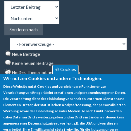
Sortieren
nach
Sortieren
Sortieren nach
nach
Neue Beiträge
Keine neuen Beiträge
🍪 Cookies
Heißes Thema mit neuen Beiträgen
Wir nutzen Cookies und andere Technologien.
Heißes Thema ohne neue Beiträge
Diese Website nutzt Cookies und vergleichbare Funktionen zur
Markiertes Thema
Verarbeitung von Endgeräteinformationen und personenbezogenen Daten.
Die Verarbeitung dient der Einbindung von Inhalten, externen Diensten und
Gesperrtes Thema
Elementen Dritter, der statistischen Analyse/Messung, der personalisierten
Werbung sowie der Einbindung sozialer Medien. Je nach Funktion werden
dabei Daten an Dritte weitergegeben und an Dritte in Ländern in denen kein
angemessenes Datenschutzniveau vorliegt z.B. die USA und von diesen
verarbeitet. Ihre Einwilligung ist stets freiwillig, für die Nutzung unserer