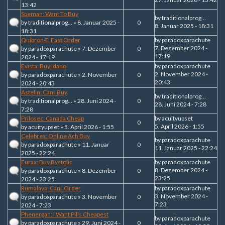
13:42
Speman: Want To Buy
by
traditionalprog...
by
traditionalprog...
» 8. Januar 2025 -
0
8. Januar 2025 - 18:31
18:31
Quibron-T: Fast Order
by
paradoxparachute
7. Dezember 2024 -
by
paradoxparachute
» 7. Dezember
0
17:19
2024 - 17:19
Evista: Buy Idaho
by
paradoxparachute
2. November 2024 -
by
paradoxparachute
» 2. November
0
20:43
2024 - 20:43
Astelin: Can I Buy
by
traditionalprog...
by
traditionalprog...
» 28. Juni 2024 -
0
28. Juni 2024 - 7:28
7:28
Prilosec: Canada Cheap
by
acuityupset
0
5. April 2026 - 1:55
by
acuityupset
» 5. April 2026 - 1:55
Celebrex: Online Ach Buy
by
paradoxparachute
by
paradoxparachute
» 11. Januar
0
11. Januar 2025 - 22:24
2025 - 22:24
Eurax: Buy Bystolic
by
paradoxparachute
8. Dezember 2024 -
by
paradoxparachute
» 8. Dezember
0
23:25
2024 - 23:25
Rumalaya: Can I Order
by
paradoxparachute
3. November 2024 -
by
paradoxparachute
» 3. November
0
7:23
2024 - 7:23
Phenergan: I Want Pills Cheapest
by
paradoxparachute
by
paradoxparachute
» 29. Juni 2024 -
0