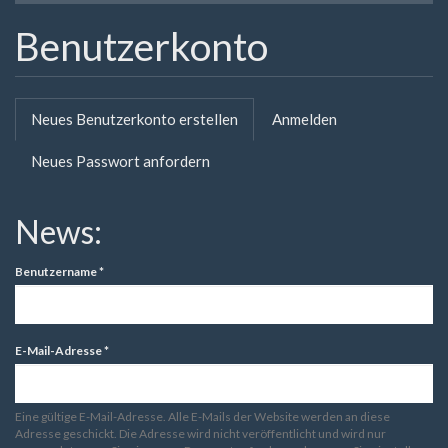
Benutzerkonto
Primäre
Neues Benutzerkonto erstellen
(aktiver
Anmelden
Reiter
Reiter)
Neues Passwort anfordern
News:
Benutzername
*
E-Mail-Adresse
*
Eine gültige E-Mail-Adresse. Alle E-Mails der Website werden an diese
Adresse geschickt. Die Adresse wird nicht veröffentlicht und wird nur