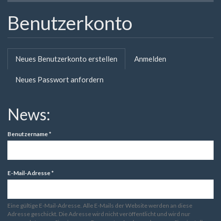
Benutzerkonto
Primäre
Neues Benutzerkonto erstellen
(aktiver
Anmelden
Reiter
Reiter)
Neues Passwort anfordern
News:
Benutzername
*
E-Mail-Adresse
*
Eine gültige E-Mail-Adresse. Alle E-Mails der Website werden an diese
Adresse geschickt. Die Adresse wird nicht veröffentlicht und wird nur