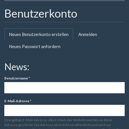
Benutzerkonto
Primäre
Neues Benutzerkonto erstellen
(aktiver
Anmelden
Reiter
Reiter)
Neues Passwort anfordern
News:
Benutzername
*
E-Mail-Adresse
*
Eine gültige E-Mail-Adresse. Alle E-Mails der Website werden an diese
Adresse geschickt. Die Adresse wird nicht veröffentlicht und wird nur