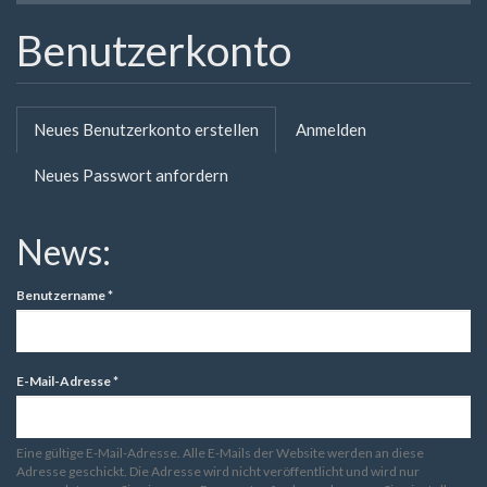
Benutzerkonto
Primäre
Neues Benutzerkonto erstellen
(aktiver
Anmelden
Reiter
Reiter)
Neues Passwort anfordern
News:
Benutzername
*
E-Mail-Adresse
*
Eine gültige E-Mail-Adresse. Alle E-Mails der Website werden an diese
Adresse geschickt. Die Adresse wird nicht veröffentlicht und wird nur