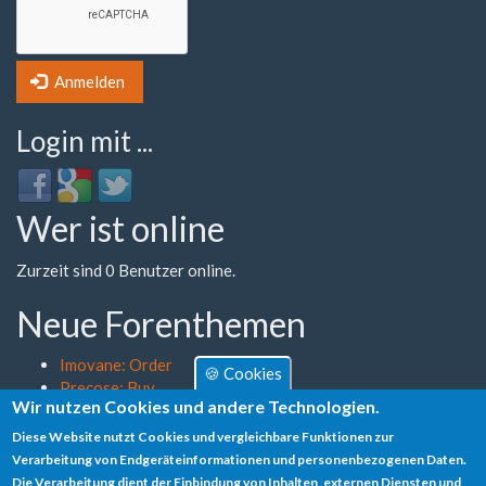
Anmelden
Login mit ...
Login
Login
Login
with
with
with
Wer ist online
Facebook
Google
Twitter
Zurzeit sind 0 Benutzer online.
Neue Forenthemen
Imovane: Order
🍪 Cookies
Precose: Buy
Wir nutzen Cookies und andere Technologien.
Diclofenac: Can I Order
Requip: Discount Find Saturday Shipping
Diese Website nutzt Cookies und vergleichbare Funktionen zur
Vpxl: Mastercard Fast Delivery Vermont
Verarbeitung von Endgeräteinformationen und personenbezogenen Daten.
Die Verarbeitung dient der Einbindung von Inhalten, externen Diensten und