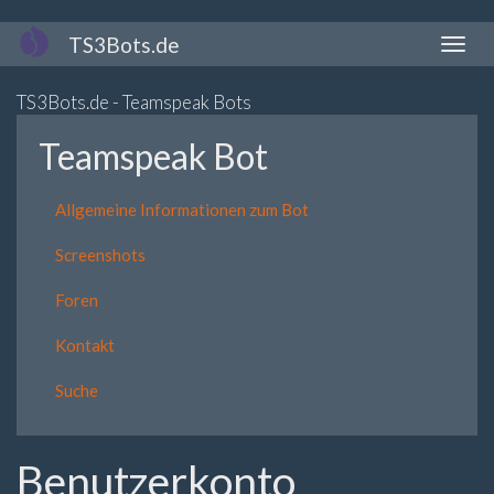
Direkt
TS3Bots.de
Naviga
zum
aktivi
Inhalt
TS3Bots.de - Teamspeak Bots
Teamspeak Bot
Allgemeine Informationen zum Bot
Screenshots
Foren
Kontakt
Suche
Benutzerkonto