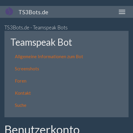
Direkt
TS3Bots.de
Naviga
zum
aktivi
Inhalt
TS3Bots.de - Teamspeak Bots
Teamspeak Bot
Allgemeine Informationen zum Bot
Screenshots
Foren
Kontakt
Suche
Benutzerkonto