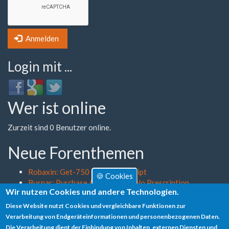
Anmelden
Login mit ...
Login
Login
Login
with
with
with
Wer ist online
Facebook
Google
Twitter
Zurzeit sind 0 Benutzer online.
Neue Forenthemen
Robaxin: Get-750 Online No Script
🍪 Cookies
Buspar: Purchase Agoraphobia No Prescription
Wir nutzen Cookies und andere Technologien.
Mobic: I Want Generic Discounts
Imovane: Order
Diese Website nutzt Cookies und vergleichbare Funktionen zur
Precose: Buy
Verarbeitung von Endgeräteinformationen und personenbezogenen Daten.
Die Verarbeitung dient der Einbindung von Inhalten, externen Diensten und