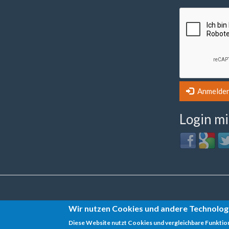
Anmelde
Login mit 
Login
Login
Lo
with
with
wit
Facebook
Google
Twi
Datenschutz
Wir nutzen Cookies und andere Technolog
Diese Website nutzt Cookies und vergleichbare Funktio
Impressum