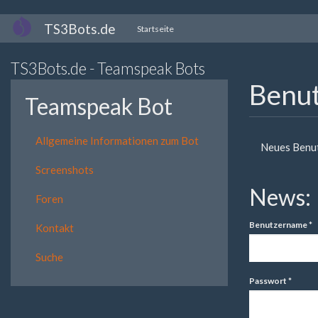
Direkt
TS3Bots.de
Startseite
zum
Inhalt
TS3Bots.de - Teamspeak Bots
Benu
Teamspeak Bot
Primär
Allgemeine Informationen zum Bot
Neues Benut
Reiter
Screenshots
News:
Foren
Benutzername
*
Kontakt
Suche
Passwort
*