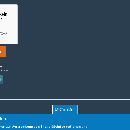
n
...
gin
h
tter
🍪 Cookies
ien.
nen zur Verarbeitung von Endgeräteinformationen und