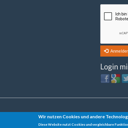
Anmelde
Login mit 
Login
Login
Lo
with
with
wit
Facebook
Google
Twi
Datenschutz
Wir nutzen Cookies und andere Technolog
Diese Website nutzt Cookies und vergleichbare Funktio
Impressum