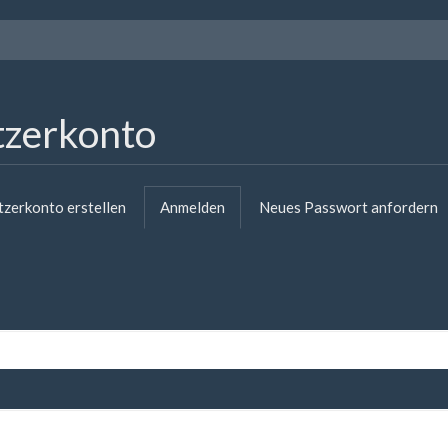
tzerkonto
e
zerkonto erstellen
Anmelden
(aktiver
Neues Passwort anfordern
Reiter)