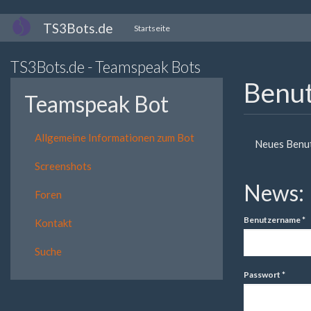
Direkt
TS3Bots.de
Startseite
zum
Inhalt
TS3Bots.de - Teamspeak Bots
Benu
Teamspeak Bot
Primär
Allgemeine Informationen zum Bot
Neues Benut
Reiter
Screenshots
News:
Foren
Benutzername
*
Kontakt
Suche
Passwort
*