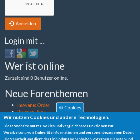
Anmelden
Login mit ...
Login
Login
Login
with
with
with
Wer ist online
Facebook
Google
Twitter
Zurzeit sind 0 Benutzer online.
Neue Forenthemen
Imovane: Order
🍪 Cookies
Precose: Buy
Wir nutzen Cookies und andere Technologien.
Diclofenac: Can I Order
Requip: Discount Find Saturday Shipping
Diese Website nutzt Cookies und vergleichbare Funktionen zur
Vpxl: Mastercard Fast Delivery Vermont
Verarbeitung von Endgeräteinformationen und personenbezogenen Daten.
Die Verarbeitung dient der Einbindung von Inhalten, externen Diensten und