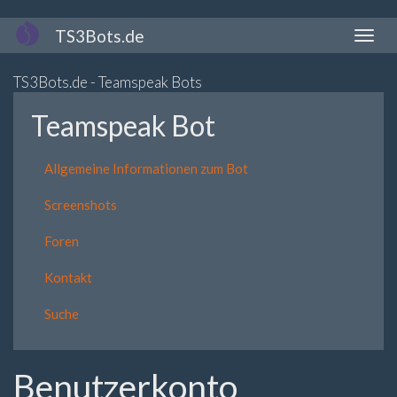
Direkt
TS3Bots.de
Naviga
zum
aktivi
Inhalt
TS3Bots.de - Teamspeak Bots
Teamspeak Bot
Allgemeine Informationen zum Bot
Screenshots
Foren
Kontakt
Suche
Benutzerkonto