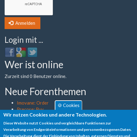
Anmelden
Login mit ...
Login
Login
Login
with
with
with
Wer ist online
Facebook
Google
Twitter
Zurzeit sind 0 Benutzer online.
Neue Forenthemen
Imovane: Order
🍪 Cookies
Precose: Buy
Wir nutzen Cookies und andere Technologien.
Diclofenac: Can I Order
Requip: Discount Find Saturday Shipping
Diese Website nutzt Cookies und vergleichbare Funktionen zur
Vpxl: Mastercard Fast Delivery Vermont
Verarbeitung von Endgeräteinformationen und personenbezogenen Daten.
Die Verarbeitung dient der Einbindung von Inhalten, externen Diensten und