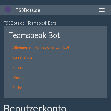
Direkt
TS3Bots.de
Naviga
zum
aktivi
Inhalt
TS3Bots.de - Teamspeak Bots
Teamspeak Bot
Allgemeine Informationen zum Bot
Screenshots
Foren
Kontakt
Suche
Benutzerkonto