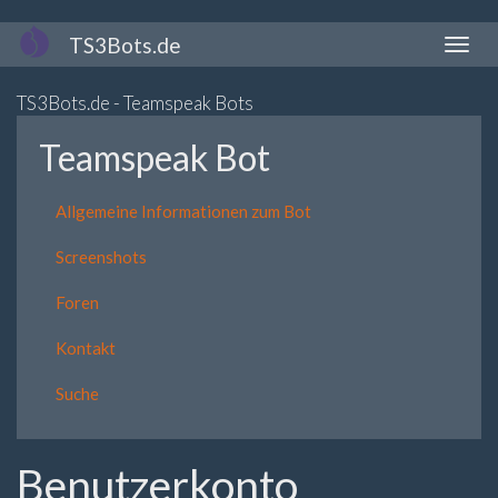
Direkt
TS3Bots.de
Naviga
zum
aktivi
Inhalt
TS3Bots.de - Teamspeak Bots
Teamspeak Bot
Allgemeine Informationen zum Bot
Screenshots
Foren
Kontakt
Suche
Benutzerkonto