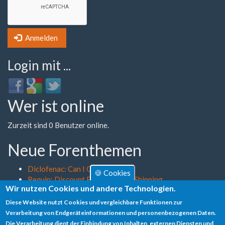
Anmelden
Login mit ...
Login
Login
Login
with
with
with
Wer ist online
Facebook
Google
Twitter
Zurzeit sind 0 Benutzer online.
Neue Forenthemen
Diclofenac: Can I Order
🍪 Cookies
Requip: Discount Find Saturday Shipping
Wir nutzen Cookies und andere Technologien.
Vpxl: Mastercard Fast Delivery Vermont
Himcolin: Buy Cheap None Online
Diese Website nutzt Cookies und vergleichbare Funktionen zur
Cytoxan: Cheap Internet Drug
Verarbeitung von Endgeräteinformationen und personenbezogenen Daten.
Die Verarbeitung dient der Einbindung von Inhalten, externen Diensten und