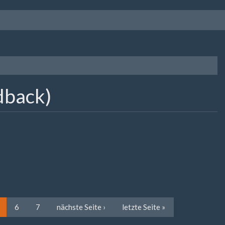
dback)
6
7
nächste Seite ›
letzte Seite »