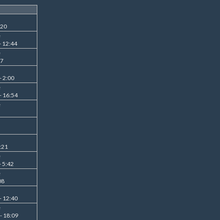
:20
e
- 12:44
e
37
- 2:00
e
- 16:54
e
:21
e
 5:42
e
08
- 12:40
e
- 18:09