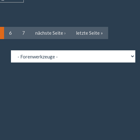
6
7
nächste Seite ›
letzte Seite »