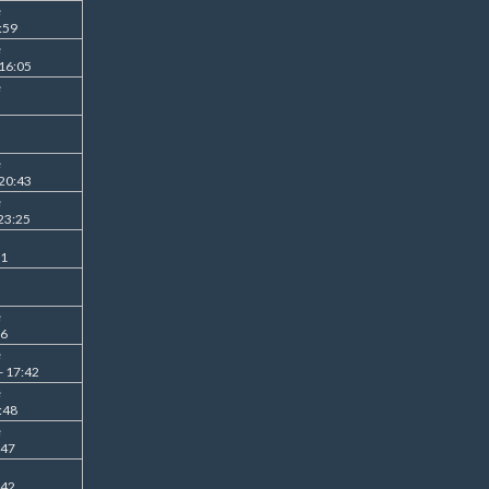
e
:59
e
 16:05
e
e
 20:43
e
23:25
51
e
36
e
- 17:42
e
:48
e
:47
:42