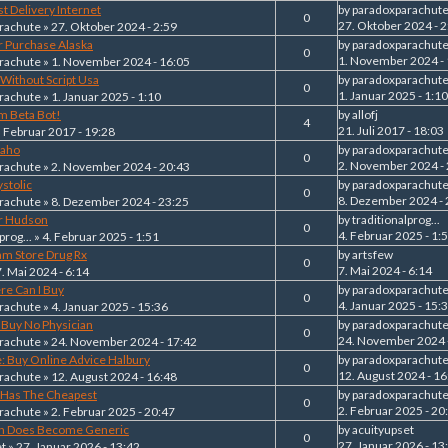
ast Delivery Internet
by
paradoxparachut
0
27. Oktober 2024 - 2
rachute
» 27. Oktober 2024 - 2:59
r Purchase Alaska
by
paradoxparachut
0
1. November 2024 -
rachute
» 1. November 2024 - 16:05
 Without Script Usa
by
paradoxparachut
0
1. Januar 2025 - 1:10
rachute
» 1. Januar 2025 - 1:10
m Beta Bot!
by
allofj
4
21. Juli 2017 - 18:03
. Februar 2017 - 19:28
daho
by
paradoxparachut
0
2. November 2024 -
rachute
» 2. November 2024 - 20:43
stolic
by
paradoxparachut
0
8. Dezember 2024 - 
rachute
» 8. Dezember 2024 - 23:25
r Hudson
by
traditionalprog...
0
4. Februar 2025 - 1:
prog...
» 4. Februar 2025 - 1:51
am Store Drug Rx
by
artsfew
0
7. Mai 2024 - 6:14
7. Mai 2024 - 6:14
re Can I Buy
by
paradoxparachut
0
4. Januar 2025 - 15:
rachute
» 4. Januar 2025 - 15:36
d Buy No Physician
by
paradoxparachut
0
24. November 2024 
rachute
» 24. November 2024 - 17:42
: Buy Online Advice Halbury
by
paradoxparachut
0
12. August 2024 - 16
rachute
» 12. August 2024 - 16:48
 Has The Cheapest
by
paradoxparachut
0
2. Februar 2025 - 20
rachute
» 2. Februar 2025 - 20:47
n Does Become Generic
by
acuityupset
0
27. Januar 2026 - 13
et
» 27. Januar 2026 - 13:42