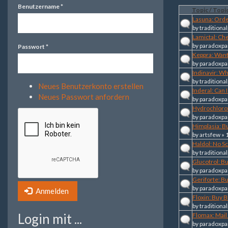
Benutzername
*
Topic / Topic
Lasuna: Order
by
traditional
Lamictal: Ch
by
paradoxpa
Passwort
*
Keppra: Want
by
paradoxpa
Indinavir: W
by
traditional
Neues Benutzerkonto erstellen
Inderal: Can 
Neues Passwort anfordern
by
paradoxpa
Hydrochlorot
by
paradoxpa
Himplasia: B
by
artsfew
» 
Haldol: No Sc
by
traditional
Glucotrol: B
by
paradoxpa
Geriforte: B
by
paradoxpa
Anmelden
Floxin: Buy 
by
traditional
Login mit ...
Flomax: Mail
by
paradoxpa