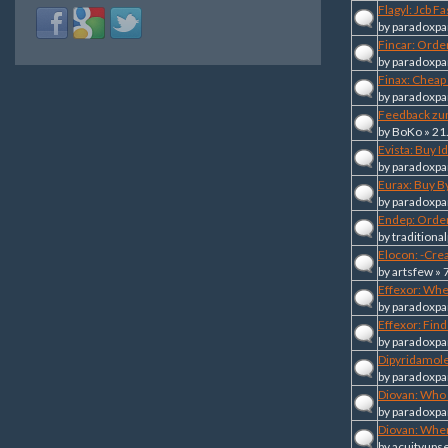
Flagyl: Jcb F
Login
Login
Login
by
paradoxpa
with
with
with
Fincar: Orde
Facebook
Google
Twitter
by
paradoxpa
Finax: Cheap
by
paradoxpa
Feedback zu
by
BoKo
» 21
Evista: Buy I
by
paradoxpa
Eurax: Buy By
by
paradoxpa
Endep: Orde
by
traditional
Elocon: -Cre
by
artsfew
» 
Effexor: Whe
by
paradoxpa
Effexor: Fin
by
paradoxpa
Dipyridamole
by
paradoxpa
Diovan: Who
by
paradoxpa
Diovan: Whe
by
acuityups