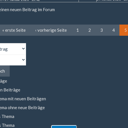
 einen neuen Beitrag im Forum
« erste Seite
‹ vorherige Seite
1
2
3
4
5
ach
räge
n Beiträge
ema mit neuen Beiträgen
ema ohne neue Beiträge
s Thema
s Thema