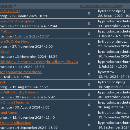
 starter
Antworten
Letzter Beitrag
 Pills Online
by
traditionalprog...
0
26. Januar 2025 - 10
prog...
» 26. Januar 2025 - 10:20
eapest No Prescription
by
paradoxparachut
0
11. Dezember 2024 
rachute
» 11. Dezember 2024 - 12:44
 To Buy
by
paradoxparachut
0
1. Januar 2025 - 12:
rachute
» 1. Januar 2025 - 12:37
here To Order Next
by
traditionalprog...
0
27. November 2024 
prog...
» 27. November 2024 - 2:00
I Order
by
paradoxparachut
0
10. November 2024 
rachute
» 10. November 2024 - 16:54
hiazide: Olmesartan- Overnight Delivery Pills Visa
by
paradoxparachut
0
1. Juli 2024 - 13:50
rachute
» 1. Juli 2024 - 13:50
uying 50Mg No Prescription
by
artsfew
0
13. Mai 2024 - 17:46
13. Mai 2024 - 17:46
ript
by
traditionalprog...
0
15. August 2024 - 11
prog...
» 15. August 2024 - 11:21
uy With Saturday Delivery
by
paradoxparachut
0
30. Dezember 2024 -
rachute
» 30. Dezember 2024 - 5:42
uy Online Medicine
by
paradoxparachut
0
30. August 2024 - 5:
rachute
» 30. August 2024 - 5:08
Brand Amex
by
traditionalprog...
0
12. November 2024 
prog...
» 12. November 2024 - 12:40
 Order In Milwaukee
by
paradoxparachut
0
14. September 2024 
rachute
» 14. September 2024 - 18:09