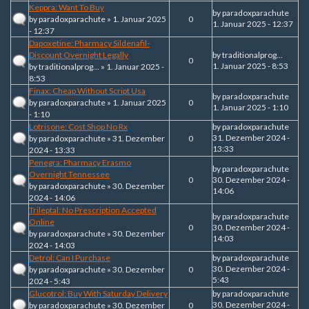
Keppra: Want To Buy
by
paradoxparachute
by
paradoxparachute
» 1. Januar 2025
0
1. Januar 2025 - 12:37
- 12:37
Dapoxetine: Pharmacy Sildenafil-
Discount Overnight Legally
by
traditionalprog...
0
1. Januar 2025 - 8:53
by
traditionalprog...
» 1. Januar 2025 -
8:53
Finax: Cheap Without Script Usa
by
paradoxparachute
by
paradoxparachute
» 1. Januar 2025
0
1. Januar 2025 - 1:10
- 1:10
Lotrisone: Cost Shop No Rx
by
paradoxparachute
31. Dezember 2024 -
by
paradoxparachute
» 31. Dezember
0
13:33
2024 - 13:33
Penegra: Pharmacy Erasmo
by
paradoxparachute
Overnight Tennessee
0
30. Dezember 2024 -
by
paradoxparachute
» 30. Dezember
14:06
2024 - 14:06
Trileptal: No Prescription Accepted
by
paradoxparachute
Online
0
30. Dezember 2024 -
by
paradoxparachute
» 30. Dezember
14:03
2024 - 14:03
Detrol: Can I Purchase
by
paradoxparachute
30. Dezember 2024 -
by
paradoxparachute
» 30. Dezember
0
5:43
2024 - 5:43
Glucotrol: Buy With Saturday Delivery
by
paradoxparachute
30. Dezember 2024 -
by
paradoxparachute
» 30. Dezember
0