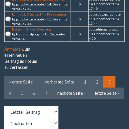
14. Dezember 2024 -
by
paradoxparachute
» 14. Dezember
0
17:49
2024 - 17:49
Lamictal: Cheapest No Prescription
by
paradoxparachute
11. Dezember 2024 -
by
paradoxparachute
» 11. Dezember
0
12:44
2024 - 12:44
Bactrim: Order Overseas
by
traditionalprog...
10. Dezember 2024 -
by
traditionalprog...
» 10. Dezember
0
4:50
2024 - 4:50
Anmelden
, um
einen neuen
Beitrag im Forum
zu verfassen.
« erste Seite
‹ vorherige Seite
1
2
3
4
5
6
7
nächste Seite ›
letzte Seite »
Sortieren
nach