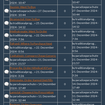
10:47
2024 - 10:47
Yasmin: Want To Buy
by
paradoxparachute
27. Dezember 2024 -
by
paradoxparachute
» 27. Dezember
0
10:44
2024 - 10:44
Stromectol: How To Buy
by
traditionalprog...
25. Dezember 2024 -
by
traditionalprog...
» 25. Dezember
0
14:12
2024 - 14:12
Methotrexate: Want To Order
by
traditionalprog...
22. Dezember 2024 -
by
traditionalprog...
» 22. Dezember
0
7:36
2024 - 7:36
Tofranil: Where To Purchase Next
by
traditionalprog...
22. Dezember 2024 -
by
traditionalprog...
» 22. Dezember
0
0:56
2024 - 0:56
Cephalexin: Compare Cheap Generic
by
paradoxparachute
21. Dezember 2024 -
by
paradoxparachute
» 21. Dezember
0
21:57
2024 - 21:57
Procardia: Order Nifedical Xl Fast
by
traditionalprog...
21. Dezember 2024 -
by
traditionalprog...
» 21. Dezember
0
3:26
2024 - 3:26
Betnovate: Order Xamiol Diet Pills
by
paradoxparachute
14. Dezember 2024 -
by
paradoxparachute
» 14. Dezember
0
17:49
2024 - 17:49
Lamictal: Cheapest No Prescription
by
paradoxparachute
11. Dezember 2024 -
by
paradoxparachute
» 11. Dezember
0
12:44
2024 - 12:44
Bactrim: Order Overseas
by
traditionalprog...