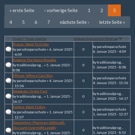
« erste Seite
‹ vorherige Seite
1
2
3
4
5
6
7
nächste Seite ›
letzte Seite »
Topic / Topic starter
Antworten
Letzter Beitrag
Prozac: Want To Order
by
paradoxparachute
by
paradoxparachute
» 6. Januar 2025
0
6. Januar 2025 - 4:09
- 4:09
Rogaine: Purchase Slovakia
by
traditionalprog...
by
traditionalprog...
» 5. Januar 2025 -
0
5. Januar 2025 - 8:08
8:08
Effexor: Where Can I Buy
by
paradoxparachute
by
paradoxparachute
» 4. Januar 2025
0
4. Januar 2025 - 15:36
- 15:36
Depakote: Order Fast
by
traditionalprog...
by
traditionalprog...
» 1. Januar 2025 -
0
1. Januar 2025 - 16:17
16:17
Keppra: Want To Buy
by
paradoxparachute
by
paradoxparachute
» 1. Januar 2025
0
1. Januar 2025 - 12:37
- 12:37
Dapoxetine: Pharmacy Sildenafil-
Discount Overnight Legally
by
traditionalprog...
0
1. Januar 2025 - 8:53
by
traditionalprog...
» 1. Januar 2025 -