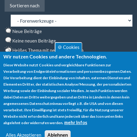
Sortieren
Sortieren nach
nach
Neue Beiträge
Keine neuen Beiträge
🍪 Cookies
Heißes Thema mit neuen Beiträgen
Wir nutzen Cookies und andere Technologien.
Heißes Thema ohne neue Beiträge
Diese Website nutzt Cookies und vergleichbare Funktionen zur
Markiertes Thema
Verarbeitung von Endgeräteinformationen und personenbezogenen Daten.
Die Verarbeitung dient der Einbindung von Inhalten, externen Diensten und
Gesperrtes Thema
Elementen Dritter, der statistischen Analyse/Messung, der personalisierten
Werbung sowie der Einbindung sozialer Medien. Je nach Funktion werden
dabei Daten an Dritte weitergegeben und an Dritte in Ländern in denen kein
angemessenes Datenschutzniveau vorliegt z.B. die USA und von diesen
verarbeitet. Ihre Einwilligung ist stets freiwillig, für die Nutzung unserer
Datenschutz
Website nicht erforderlich und kann jederzeit über das Icon unten links
mehr Infos
abgelehnt oder widerrufen werden.
Impressum
Alles Akzeptieren
Ablehnen