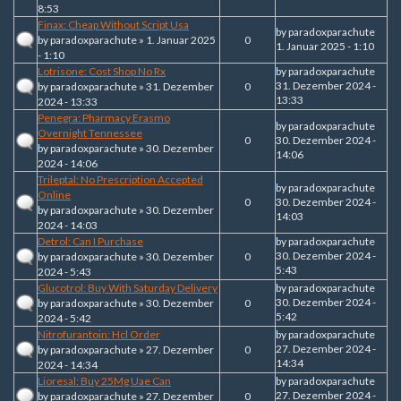
8:53
Finax: Cheap Without Script Usa
by
paradoxparachute
by
paradoxparachute
» 1. Januar 2025
0
1. Januar 2025 - 1:10
- 1:10
Lotrisone: Cost Shop No Rx
by
paradoxparachute
31. Dezember 2024 -
by
paradoxparachute
» 31. Dezember
0
13:33
2024 - 13:33
Penegra: Pharmacy Erasmo
by
paradoxparachute
Overnight Tennessee
0
30. Dezember 2024 -
by
paradoxparachute
» 30. Dezember
14:06
2024 - 14:06
Trileptal: No Prescription Accepted
by
paradoxparachute
Online
0
30. Dezember 2024 -
by
paradoxparachute
» 30. Dezember
14:03
2024 - 14:03
Detrol: Can I Purchase
by
paradoxparachute
30. Dezember 2024 -
by
paradoxparachute
» 30. Dezember
0
5:43
2024 - 5:43
Glucotrol: Buy With Saturday Delivery
by
paradoxparachute
30. Dezember 2024 -
by
paradoxparachute
» 30. Dezember
0
5:42
2024 - 5:42
Nitrofurantoin: Hcl Order
by
paradoxparachute
27. Dezember 2024 -
by
paradoxparachute
» 27. Dezember
0
14:34
2024 - 14:34
Lioresal: Buy 25Mg Uae Can
by
paradoxparachute
27. Dezember 2024 -
by
paradoxparachute
» 27. Dezember
0