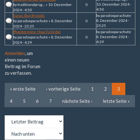
10. Dezember 2024 -
by
traditionalprog...
» 10. Dezember
0
4:50
2024 - 4:50
Eurax: Buy Bystolic
by
paradoxparachute
8. Dezember 2024 -
by
paradoxparachute
» 8. Dezember
0
23:25
2024 - 23:25
Phentermine: How To Order
by
paradoxparachute
8. Dezember 2024 -
by
paradoxparachute
» 8. Dezember
0
4:29
2024 - 4:29
Anmelden
, um
einen neuen
Beitrag im Forum
zu verfassen.
« erste Seite
‹ vorherige Seite
1
2
3
4
5
6
7
nächste Seite ›
letzte Seite »
Sortieren
nach