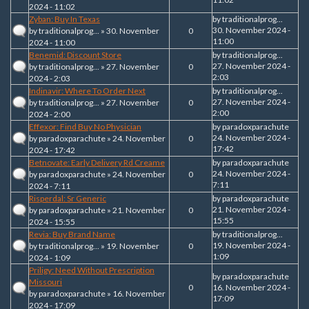
2024 - 11:02
Zyban: Buy In Texas
by
traditionalprog...
30. November 2024 -
by
traditionalprog...
» 30. November
0
11:00
2024 - 11:00
Benemid: Discount Store
by
traditionalprog...
27. November 2024 -
by
traditionalprog...
» 27. November
0
2:03
2024 - 2:03
Indinavir: Where To Order Next
by
traditionalprog...
27. November 2024 -
by
traditionalprog...
» 27. November
0
2:00
2024 - 2:00
Effexor: Find Buy No Physician
by
paradoxparachute
24. November 2024 -
by
paradoxparachute
» 24. November
0
17:42
2024 - 17:42
Betnovate: Early Delivery Rd Creame
by
paradoxparachute
24. November 2024 -
by
paradoxparachute
» 24. November
0
7:11
2024 - 7:11
Risperdal: Sr Generic
by
paradoxparachute
21. November 2024 -
by
paradoxparachute
» 21. November
0
15:55
2024 - 15:55
Revia: Buy Brand Name
by
traditionalprog...
19. November 2024 -
by
traditionalprog...
» 19. November
0
1:09
2024 - 1:09
Priligy: Need Without Prescription
by
paradoxparachute
Missouri
0
16. November 2024 -
by
paradoxparachute
» 16. November
17:09
2024 - 17:09