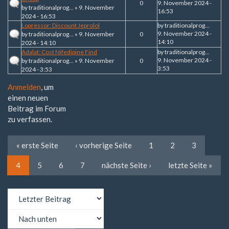
0
9. November 2024 -
by
traditionalprog...
» 9. November
16:53
2024 - 16:53
Lopressor: Discount Jeprolol
by
traditionalprog...
9. November 2024 -
by
traditionalprog...
» 9. November
0
14:10
2024 - 14:10
Adalat: Cost Nifedipine Find
by
traditionalprog...
9. November 2024 -
by
traditionalprog...
» 9. November
0
3:53
2024 - 3:53
Anmelden
, um
einen neuen
Beitrag im Forum
zu verfassen.
« erste Seite
‹ vorherige Seite
1
2
3
4
5
6
7
nächste Seite ›
letzte Seite »
Sortieren
nach