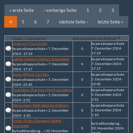
« erste Seite
‹ vorherige Seite
1
2
3
4
5
6
7
nächste Seite ›
letzte Seite »
Topic / Topic starter
Antworten
Letzter Beitrag
Quibron-T: Fast Order
by
paradoxparachute
7. Dezember 2024 -
by
paradoxparachute
» 7. Dezember
0
17:19
2024 - 17:19
Lotrel: Coupons Generic Equivalent
by
paradoxparachute
7. Dezember 2024 -
by
paradoxparachute
» 7. Dezember
0
17:17
2024 - 17:17
Soma: Where Can I Buy
by
paradoxparachute
5. Dezember 2024 -
by
paradoxparachute
» 5. Dezember
0
23:45
2024 - 23:45
Tizanidine: Pharmacy No Prescription
by
paradoxparachute
5. Dezember 2024 -
by
paradoxparachute
» 5. Dezember
0
2:52
2024 - 2:52
Nitrazepam: With Saturday Delivery
by
paradoxparachute
2. Dezember 2024 -
by
paradoxparachute
» 2. Dezember
0
1:10
2024 - 1:10
Tricor: Order Cheapest 160Mg
by
traditionalprog...
Overnight
0
30. November 2024 -
by
traditionalprog...
» 30. November
11:02