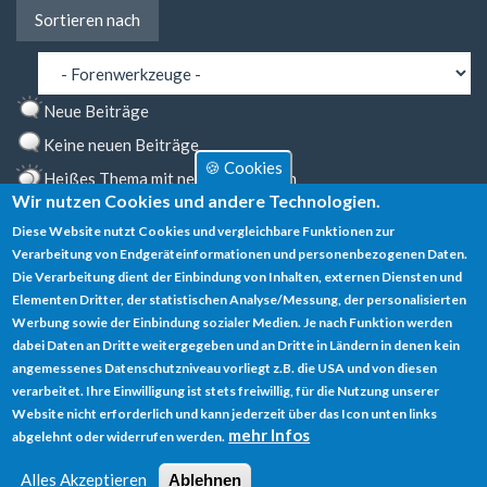
Sortieren
Sortieren nach
nach
Neue Beiträge
Keine neuen Beiträge
🍪 Cookies
Heißes Thema mit neuen Beiträgen
Wir nutzen Cookies und andere Technologien.
Heißes Thema ohne neue Beiträge
Diese Website nutzt Cookies und vergleichbare Funktionen zur
Markiertes Thema
Verarbeitung von Endgeräteinformationen und personenbezogenen Daten.
Die Verarbeitung dient der Einbindung von Inhalten, externen Diensten und
Gesperrtes Thema
Elementen Dritter, der statistischen Analyse/Messung, der personalisierten
Werbung sowie der Einbindung sozialer Medien. Je nach Funktion werden
dabei Daten an Dritte weitergegeben und an Dritte in Ländern in denen kein
angemessenes Datenschutzniveau vorliegt z.B. die USA und von diesen
verarbeitet. Ihre Einwilligung ist stets freiwillig, für die Nutzung unserer
Datenschutz
Website nicht erforderlich und kann jederzeit über das Icon unten links
mehr Infos
abgelehnt oder widerrufen werden.
Impressum
Alles Akzeptieren
Ablehnen