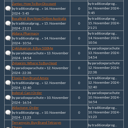
Zantac: How To Buy Discount
by
traditionalprog...
16. November 2024 -
by
traditionalprog...
» 16. November
0
5:45
2024 - 5:45
Rocaltrol: Buy Now Online Australia
by
traditionalprog...
15. November 2024 -
by
traditionalprog...
» 15. November
0
21:21
2024 - 21:21
Aldara: Pharmacy
by
traditionalprog...
14. November 2024 -
by
traditionalprog...
» 14. November
0
10:56
2024 - 10:56
Cyklokapron: A Buy 500Mg
by
paradoxparachute
13. November 2024 -
by
paradoxparachute
» 13. November
0
14:54
2024 - 14:54
Zyloprim: Where To Buy Next
by
paradoxparachute
12. November 2024 -
by
paradoxparachute
» 12. November
0
22:38
2024 - 22:38
Floxin: Buy Brand Amex
by
traditionalprog...
12. November 2024 -
by
traditionalprog...
» 12. November
0
12:40
2024 - 12:40
Inderal: Can I Order
by
paradoxparachute
10. November 2024 -
by
paradoxparachute
» 10. November
0
16:54
2024 - 16:54
Aldactone: Order
by
traditionalprog...
10. November 2024 -
by
traditionalprog...
» 10. November
0
11:23
2024 - 11:23
Terramycin: Buy Brand Tetracyn
by
traditionalprog...
Cheap