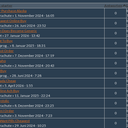
 starter
Antworten
L
r Purchase Alaska
0
rachute
» 1. November 2024 - 16:05
eapest Online Buy
0
rachute
» 26. Juni 2024 - 23:52
n Does Become Generic
0
et
» 27. Januar 2026 - 13:42
t To Buy
0
prog...
» 8. Januar 2025 - 18:31
ast Order
0
rachute
» 7. Dezember 2024 - 17:19
daho
0
rachute
» 2. November 2024 - 20:43
I Buy
0
prog...
» 28. Juni 2024 - 7:28
nada Cheap
0
5
et
» 5. April 2026 - 1:55
line Ach Buy
0
rachute
» 11. Januar 2025 - 22:24
stolic
0
rachute
» 8. Dezember 2024 - 23:25
n I Order
0
rachute
» 3. November 2024 - 7:23
 Want Pills Cheapest
0
rachute
» 29. Juni 2024 - 10:25