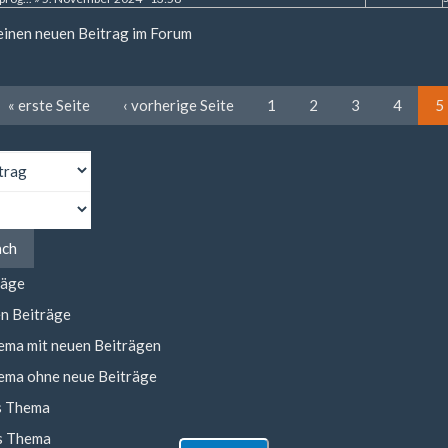
 einen neuen Beitrag im Forum
« erste Seite
‹ vorherige Seite
1
2
3
4
5
ach
räge
n Beiträge
ema mit neuen Beiträgen
ema ohne neue Beiträge
s Thema
s Thema