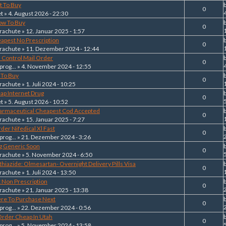
t To Buy
0
et
» 4. August 2026 - 22:30
ow To Buy
0
rachute
» 12. Januar 2025 - 1:57
eapest No Prescription
0
rachute
» 11. Dezember 2024 - 12:44
h Control Mail Order
0
prog...
» 4. November 2024 - 12:55
 To Buy
0
1
rachute
» 1. Juli 2024 - 10:25
ap Internet Drug
0
et
» 5. August 2026 - 10:52
armaceutical Cheapest Cod Accepted
0
rachute
» 15. Januar 2025 - 7:27
der Nifedical Xl Fast
0
prog...
» 21. Dezember 2024 - 3:26
ng Generic Soon
0
rachute
» 5. November 2024 - 6:50
hiazide: Olmesartan- Overnight Delivery Pills Visa
0
1
rachute
» 1. Juli 2024 - 13:50
x Non Prescription
0
rachute
» 21. Januar 2025 - 13:38
ere To Purchase Next
0
prog...
» 22. Dezember 2024 - 0:56
 Order Cheap In Utah
0
prog...
» 5. November 2024 - 13:58