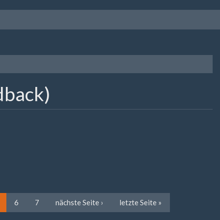
dback)
6
7
nächste Seite ›
letzte Seite »