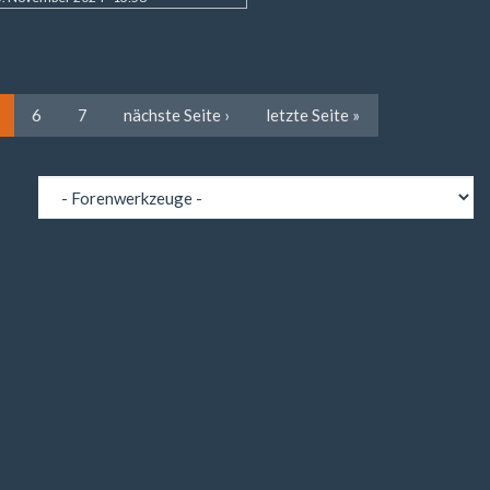
6
7
nächste Seite ›
letzte Seite »