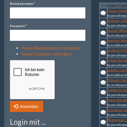
Benutzername
*
Topic / Topic
Fincar: Orde
by
paradoxpa
Skelaxin: Ch
by
paradoxpa
Passwort
*
Diovan: Whe
by
acuityups
Speman: Wan
by
traditional
Neues Benutzerkonto erstellen
Quibron-T: F
Neues Passwort anfordern
by
paradoxpa
Evista: Buy I
by
paradoxpa
Astelin: Can 
by
traditional
Prilosec: Ca
by
acuityups
Celebrex: On
by
paradoxpa
Eurax: Buy By
by
paradoxpa
Anmelden
Rumalaya: Ca
by
paradoxpa
Login mit ...
Phenergan: I
by
paradoxpa