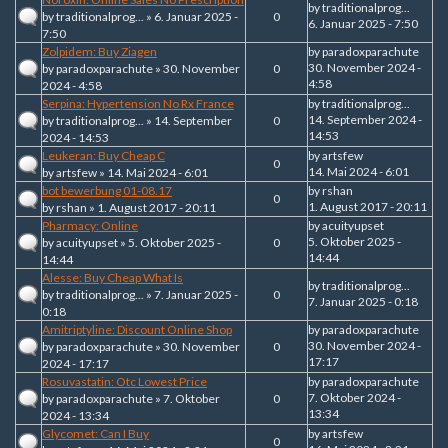
by
traditionalprog...
by
traditionalprog...
» 6. Januar 2025 -
0
6. Januar 2025 - 7:50
7:50
Zolpidem: Buy Ziagen
by
paradoxparachute
30. November 2024 -
by
paradoxparachute
» 30. November
0
4:58
2024 - 4:58
Serpina: Hypertension No Rx France
by
traditionalprog...
14. September 2024 -
by
traditionalprog...
» 14. September
0
14:53
2024 - 14:53
Leukeran: Buy Cheap C
by
artsfew
0
14. Mai 2024 - 6:01
by
artsfew
» 14. Mai 2024 - 6:01
bot bewerbung 01-08.17
by
rshan
0
1. August 2017 - 20:11
by
rshan
» 1. August 2017 - 20:11
Pharmacy: Online
by
acuityupset
5. Oktober 2025 -
by
acuityupset
» 5. Oktober 2025 -
0
14:44
14:44
Alesse: Buy Cheap What Is
by
traditionalprog...
by
traditionalprog...
» 7. Januar 2025 -
0
7. Januar 2025 - 0:18
0:18
Amitriptyline: Discount Online Shop
by
paradoxparachute
30. November 2024 -
by
paradoxparachute
» 30. November
0
17:17
2024 - 17:17
Rosuvastatin: Otc Lowest Price
by
paradoxparachute
7. Oktober 2024 -
by
paradoxparachute
» 7. Oktober
0
13:34
2024 - 13:34
Glycomet: Can I Buy
by
artsfew
0