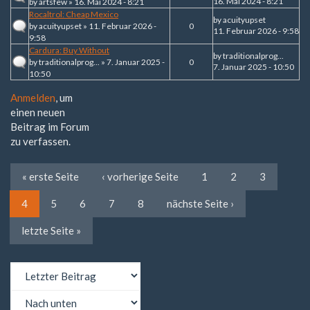
16. Mai 2024 - 8:21
by
artsfew
» 16. Mai 2024 - 8:21
Rocaltrol: Cheap Mexico
by
acuityupset
by
acuityupset
» 11. Februar 2026 -
0
11. Februar 2026 - 9:58
9:58
Cardura: Buy Without
by
traditionalprog...
by
traditionalprog...
» 7. Januar 2025 -
0
7. Januar 2025 - 10:50
10:50
Anmelden
, um
einen neuen
Beitrag im Forum
zu verfassen.
« erste Seite
‹ vorherige Seite
1
2
3
4
5
6
7
8
nächste Seite ›
letzte Seite »
Sortieren
nach