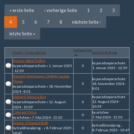
« erste Seite
‹ vorherige Seite
1
2
3
4
5
6
7
8
nächste Seite ›
letzte Seite »
Antworten
Topic / Topic starter
Letzter Beitrag
Imuran: Want To Buy
by
paradoxparachute
by
paradoxparachute
» 1. Januar 2025
0
1. Januar 2025 - 12:39
- 12:39
Ponstel: Mefenamic 250Mg Canada
by
paradoxparachute
Cheap
0
18. November 2024 -
by
paradoxparachute
» 18. November
8:01
2024 - 8:01
Eldepryl: Mexico Buy
by
paradoxparachute
12. August 2024 -
by
paradoxparachute
» 12. August
0
10:39
2024 - 10:39
Cafergot: Price
by
artsfew
0
7. Mai 2024 - 15:50
by
artsfew
» 7. Mai 2024 - 15:50
Artane: Cheapest Bulk
by
traditionalprog...
by
traditionalprog...
» 8. Februar 2025 -
0
8. Februar 2025 - 19:47
19:47