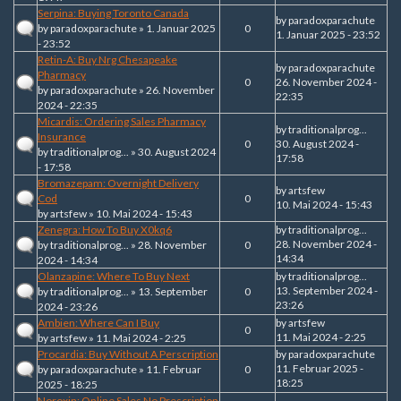
Serpina: Buying Toronto Canada
by
paradoxparachute
by
paradoxparachute
» 1. Januar 2025
0
1. Januar 2025 - 23:52
- 23:52
Retin-A: Buy Nrg Chesapeake
by
paradoxparachute
Pharmacy
0
26. November 2024 -
by
paradoxparachute
» 26. November
22:35
2024 - 22:35
Micardis: Ordering Sales Pharmacy
by
traditionalprog...
Insurance
0
30. August 2024 -
by
traditionalprog...
» 30. August 2024
17:58
- 17:58
Bromazepam: Overnight Delivery
by
artsfew
Cod
0
10. Mai 2024 - 15:43
by
artsfew
» 10. Mai 2024 - 15:43
Zenegra: How To Buy X0kq6
by
traditionalprog...
28. November 2024 -
by
traditionalprog...
» 28. November
0
14:34
2024 - 14:34
Olanzapine: Where To Buy Next
by
traditionalprog...
13. September 2024 -
by
traditionalprog...
» 13. September
0
23:26
2024 - 23:26
Ambien: Where Can I Buy
by
artsfew
0
11. Mai 2024 - 2:25
by
artsfew
» 11. Mai 2024 - 2:25
Procardia: Buy Without A Perscription
by
paradoxparachute
11. Februar 2025 -
by
paradoxparachute
» 11. Februar
0
18:25
2025 - 18:25
Noroxin: Online Sales No Prescription