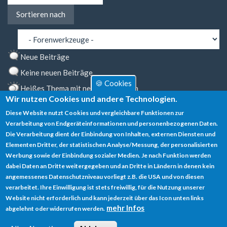
Sortieren
Sortieren nach
nach
Neue Beiträge
Keine neuen Beiträge
🍪 Cookies
Heißes Thema mit neuen Beiträgen
Wir nutzen Cookies und andere Technologien.
Heißes Thema ohne neue Beiträge
Diese Website nutzt Cookies und vergleichbare Funktionen zur
Markiertes Thema
Verarbeitung von Endgeräteinformationen und personenbezogenen Daten.
Die Verarbeitung dient der Einbindung von Inhalten, externen Diensten und
Gesperrtes Thema
Elementen Dritter, der statistischen Analyse/Messung, der personalisierten
Werbung sowie der Einbindung sozialer Medien. Je nach Funktion werden
dabei Daten an Dritte weitergegeben und an Dritte in Ländern in denen kein
angemessenes Datenschutzniveau vorliegt z.B. die USA und von diesen
verarbeitet. Ihre Einwilligung ist stets freiwillig, für die Nutzung unserer
Datenschutz
Website nicht erforderlich und kann jederzeit über das Icon unten links
mehr Infos
abgelehnt oder widerrufen werden.
Impressum