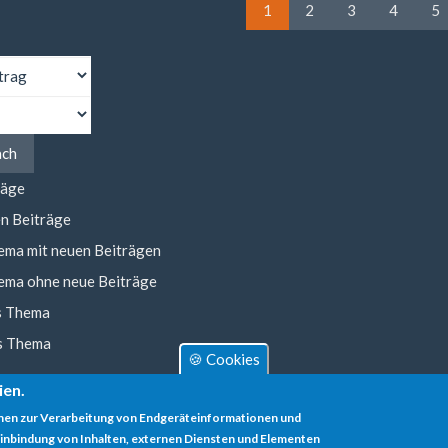
1
2
3
4
5
ach
räge
n Beiträge
ema mit neuen Beiträgen
ema ohne neue Beiträge
s Thema
s Thema
🍪 Cookies
ien.
nen zur Verarbeitung von Endgeräteinformationen und
inbindung von Inhalten, externen Diensten und Elementen