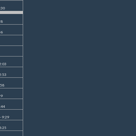
:30
28
36
2:03
2:53
:58
29
:44
- 9:29
e
8:25