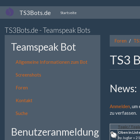
Direkt
TS3Bots.de
Startseite
zum
Inhalt
TS3Bots.de - Teamspeak Bots
Foren
TS
Teamspeak Bot
TS3 
Allgemeine Informationen zum Bot
Screenshots
News:
Foren
Kontakt
Anmelden
, um
zu verfassen.
Suche
Topic / Topic
Benutzeranmeldung
Oben in List
by
Juglar
» 21