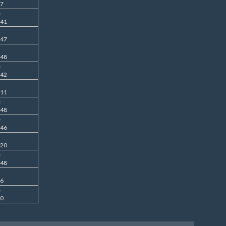
57
e
:41
:47
:48
e
:42
:11
e
:48
e
:46
:20
e
:48
36
e
00