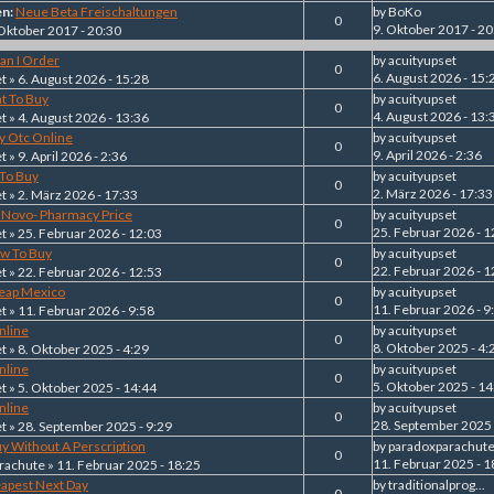
en:
Neue Beta Freischaltungen
by
BoKo
0
9. Oktober 2017 - 20
 Oktober 2017 - 20:30
Can I Order
by
acuityupset
0
6. August 2026 - 15:
et
» 6. August 2026 - 15:28
t To Buy
by
acuityupset
0
4. August 2026 - 13:
et
» 4. August 2026 - 13:36
y Otc Online
by
acuityupset
0
9. April 2026 - 2:36
et
» 9. April 2026 - 2:36
To Buy
by
acuityupset
0
2. März 2026 - 17:33
et
» 2. März 2026 - 17:33
d Novo- Pharmacy Price
by
acuityupset
0
25. Februar 2026 - 1
et
» 25. Februar 2026 - 12:03
ow To Buy
by
acuityupset
0
22. Februar 2026 - 1
et
» 22. Februar 2026 - 12:53
heap Mexico
by
acuityupset
0
11. Februar 2026 - 9
et
» 11. Februar 2026 - 9:58
nline
by
acuityupset
0
8. Oktober 2025 - 4:
et
» 8. Oktober 2025 - 4:29
nline
by
acuityupset
0
5. Oktober 2025 - 14
et
» 5. Oktober 2025 - 14:44
nline
by
acuityupset
0
28. September 2025 
et
» 28. September 2025 - 9:29
uy Without A Perscription
by
paradoxparachut
0
11. Februar 2025 - 1
rachute
» 11. Februar 2025 - 18:25
eapest Next Day
by
traditionalprog...
0