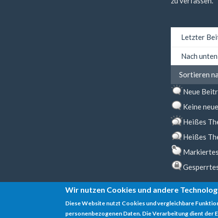
zu verfassen.
Sortieren
nach
Sortieren
Sortieren n
nach
Neue Beit
Keine neue
Heißes Th
Heißes Th
Markierte
Gesperrte
Wir nutzen Cookies und andere Technolog
Diese Website nutzt Cookies und vergleichbare Funktio
personenbezogenen Daten. Die Verarbeitung dient der E