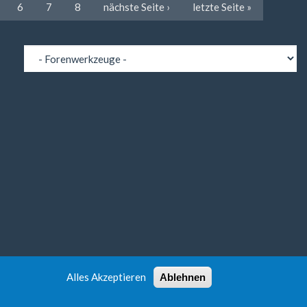
6
7
8
nächste Seite ›
letzte Seite »
Alles Akzeptieren
Ablehnen