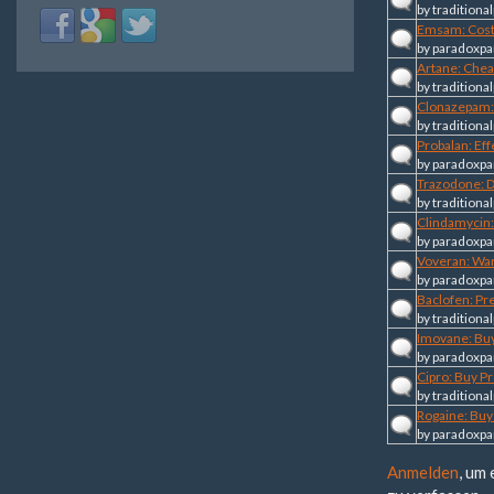
by
traditional
Login
Login
Login
Emsam: Cost 
with
with
with
by
paradoxpa
Facebook
Google
Twitter
Artane: Chea
by
traditional
Clonazepam: 
by
traditional
Probalan: Ef
by
paradoxpa
Trazodone: D
by
traditional
Clindamycin:
by
paradoxpa
Voveran: Wa
by
paradoxpa
Baclofen: Pr
by
traditional
Imovane: Buy
by
paradoxpa
Cipro: Buy P
by
traditional
Rogaine: Buy
by
paradoxpa
Anmelden
, um