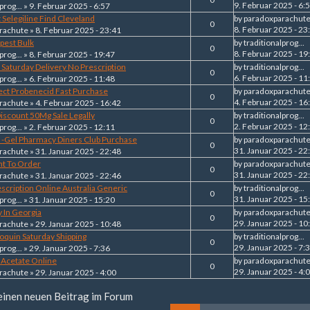
9. Februar 2025 - 6:
prog...
» 9. Februar 2025 - 6:57
Selegiline Find Cleveland
by
paradoxparachut
0
8. Februar 2025 - 23
rachute
» 8. Februar 2025 - 23:41
pest Bulk
by
traditionalprog...
0
8. Februar 2025 - 19
prog...
» 8. Februar 2025 - 19:47
Saturday Delivery No Prescription
by
traditionalprog...
0
6. Februar 2025 - 11
prog...
» 6. Februar 2025 - 11:48
fect Probenecid Fast Purchase
by
paradoxparachut
0
4. Februar 2025 - 16
rachute
» 4. Februar 2025 - 16:42
iscount 50Mg Sale Legally
by
traditionalprog...
0
2. Februar 2025 - 12
prog...
» 2. Februar 2025 - 12:11
 -Gel Pharmacy Diners Club Purchase
by
paradoxparachut
0
31. Januar 2025 - 22
rachute
» 31. Januar 2025 - 22:48
nt To Order
by
paradoxparachut
0
31. Januar 2025 - 22
rachute
» 31. Januar 2025 - 22:46
escription Online Australia Generic
by
traditionalprog...
0
31. Januar 2025 - 15
prog...
» 31. Januar 2025 - 15:20
 In Georgia
by
paradoxparachut
0
29. Januar 2025 - 10
rachute
» 29. Januar 2025 - 10:48
roquin Saturday Shipping
by
traditionalprog...
0
29. Januar 2025 - 7:
prog...
» 29. Januar 2025 - 7:36
 Acetate Online
by
paradoxparachut
0
29. Januar 2025 - 4:
rachute
» 29. Januar 2025 - 4:00
 einen neuen Beitrag im Forum