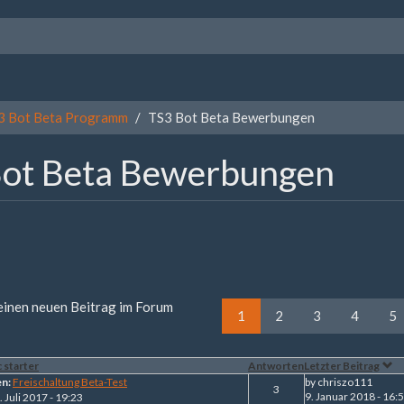
3 Bot Beta Programm
TS3 Bot Beta Bewerbungen
Bot Beta Bewerbungen
 einen neuen Beitrag im Forum
1
2
3
4
5
 starter
Antworten
Letzter Beitrag
en:
Freischaltung Beta-Test
by
chriszo111
3
9. Januar 2018 - 16:
. Juli 2017 - 19:23