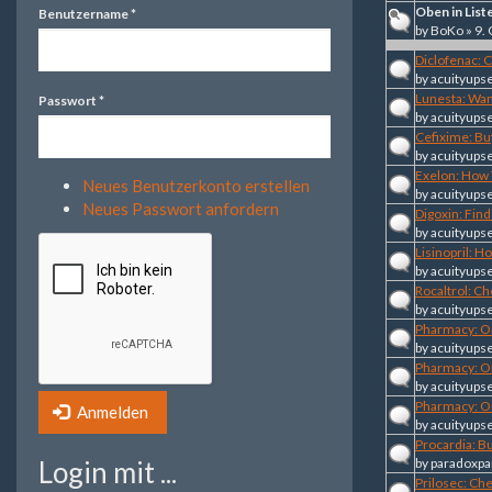
Oben in List
Benutzername
*
by
BoKo
» 9.
Diclofenac: 
by
acuityups
Lunesta: Wan
Passwort
*
by
acuityups
Cefixime: Bu
by
acuityups
Exelon: How 
Neues Benutzerkonto erstellen
by
acuityups
Neues Passwort anfordern
Digoxin: Fin
by
acuityups
Lisinopril: H
by
acuityups
Rocaltrol: C
by
acuityups
Pharmacy: O
by
acuityups
Pharmacy: O
by
acuityups
Pharmacy: O
Anmelden
by
acuityups
Procardia: B
Login mit ...
by
paradoxpa
Prilosec: Ch