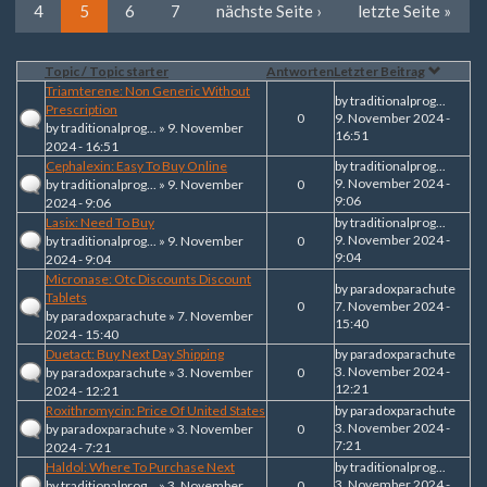
4
5
6
7
nächste Seite ›
letzte Seite »
Topic / Topic starter
Antworten
Letzter Beitrag
Triamterene: Non Generic Without
by
traditionalprog...
Prescription
0
9. November 2024 -
by
traditionalprog...
» 9. November
16:51
2024 - 16:51
Cephalexin: Easy To Buy Online
by
traditionalprog...
9. November 2024 -
by
traditionalprog...
» 9. November
0
9:06
2024 - 9:06
Lasix: Need To Buy
by
traditionalprog...
9. November 2024 -
by
traditionalprog...
» 9. November
0
9:04
2024 - 9:04
Micronase: Otc Discounts Discount
by
paradoxparachute
Tablets
0
7. November 2024 -
by
paradoxparachute
» 7. November
15:40
2024 - 15:40
Duetact: Buy Next Day Shipping
by
paradoxparachute
3. November 2024 -
by
paradoxparachute
» 3. November
0
12:21
2024 - 12:21
Roxithromycin: Price Of United States
by
paradoxparachute
3. November 2024 -
by
paradoxparachute
» 3. November
0
7:21
2024 - 7:21
Haldol: Where To Purchase Next
by
traditionalprog...
3. November 2024 -
by
traditionalprog...
» 3. November
0