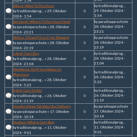
2024 - 1:56
Altace: Want To Purchase
by
traditionalprog...
29. Oktober 2024 -
by
traditionalprog...
» 29. Oktober
0
1:54
2024 - 1:54
Seroquel: Where To Purchase Next
by
paradoxparachute
28. Oktober 2024 -
by
paradoxparachute
» 28. Oktober
0
23:21
2024 - 23:21
Aldara: Cheap Prices Free Shipping
by
paradoxparachute
28. Oktober 2024 -
by
paradoxparachute
» 28. Oktober
0
23:19
2024 - 23:19
Lotrel: Can I Buy
by
traditionalprog...
28. Oktober 2024 -
by
traditionalprog...
» 28. Oktober
0
21:04
2024 - 21:04
Himplasia: No Prescription Us
by
traditionalprog...
Pharmacy
0
28. Oktober 2024 -
by
traditionalprog...
» 28. Oktober
5:23
2024 - 5:23
Kytril: Can I Order
by
traditionalprog...
26. Oktober 2024 -
by
traditionalprog...
» 26. Oktober
0
21:19
2024 - 21:19
Hoodia: Mega Tab Saturday Delivery
by
paradoxparachute
17. Oktober 2024 -
by
paradoxparachute
» 17. Oktober
0
10:14
2024 - 10:14
Duetact: Where Can I Buy
by
traditionalprog...
11. Oktober 2024 -
by
traditionalprog...
» 11. Oktober
0
9:01
2024 - 9:01