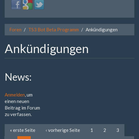
Login
Login
Login
with
with
with
Facebook
Google
Twitter
Foren
TS3 Bot Beta Programm
Ankündigungen
Ankündigungen
News:
Anmelden
, um
einen neuen
Beitrag im Forum
zu verfassen.
« erste Seite
‹ vorherige Seite
1
2
3