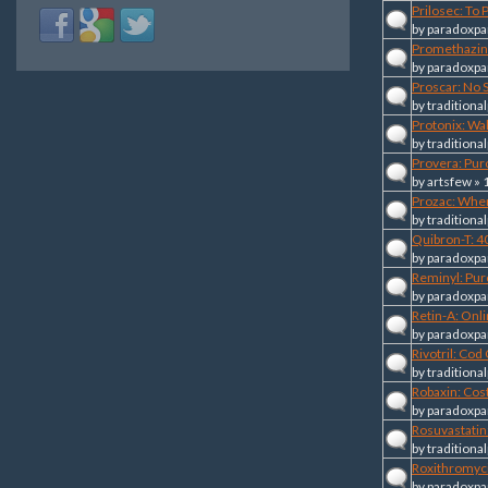
Prilosec: To
Login
Login
Login
by
paradoxpa
with
with
with
Promethazine
Facebook
Google
Twitter
by
paradoxpa
Proscar: No S
by
traditional
Protonix: W
by
traditional
Provera: Pur
by
artsfew
» 
Prozac: Whe
by
traditional
Quibron-T: 
by
paradoxpa
Reminyl: Pu
by
paradoxpa
Retin-A: Onl
by
paradoxpa
Rivotril: Cod
by
traditional
Robaxin: Cos
by
paradoxpa
Rosuvastatin
by
traditional
Roxithromyci
by
paradoxpa