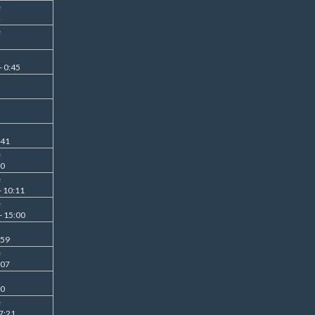
e
e
- 0:45
:41
e
50
e
- 10:11
e
- 15:00
:59
e
:07
50
e
7:21