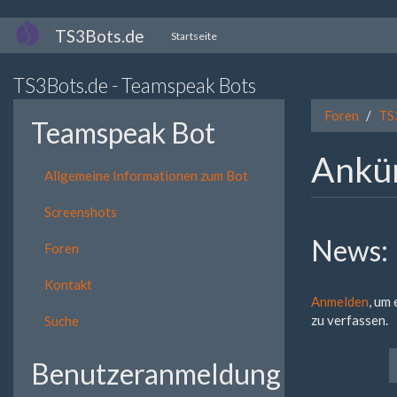
Direkt
TS3Bots.de
Startseite
zum
Inhalt
TS3Bots.de - Teamspeak Bots
Foren
TS
Teamspeak Bot
Ankü
Allgemeine Informationen zum Bot
Screenshots
News:
Foren
Kontakt
Anmelden
, um
zu verfassen.
Suche
Benutzeranmeldung