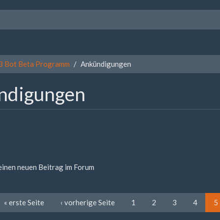
3 Bot Beta Programm
Ankündigungen
ndigungen
 einen neuen Beitrag im Forum
« erste Seite
‹ vorherige Seite
1
2
3
4
5