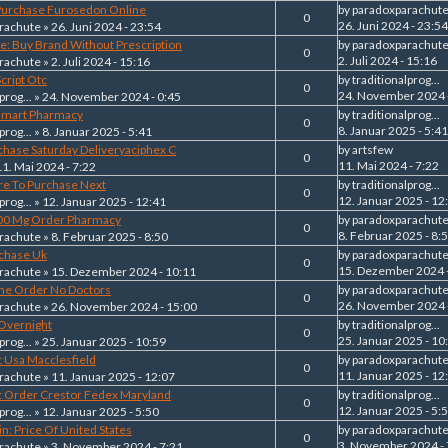
 Purchase Furosedon Online
by
paradoxparachut
0
26. Juni 2024 - 23:54
rachute
» 26. Juni 2024 - 23:54
: Buy Brand Without Prescription
by
paradoxparachut
0
2. Juli 2024 - 15:16
rachute
» 2. Juli 2024 - 15:16
cript Otc
by
traditionalprog...
0
24. November 2024 
prog...
» 24. November 2024 - 0:45
almart Pharmacy
by
traditionalprog...
0
8. Januar 2025 - 5:41
prog...
» 8. Januar 2025 - 5:41
chase Saturday Deliveryaciphex C
by
artsfew
0
11. Mai 2024 - 7:22
11. Mai 2024 - 7:22
re To Purchase Next
by
traditionalprog...
0
12. Januar 2025 - 12
prog...
» 12. Januar 2025 - 12:41
400 Mg Order Pharmacy
by
paradoxparachut
0
8. Februar 2025 - 8:
rachute
» 8. Februar 2025 - 8:50
rchase Uk
by
paradoxparachut
0
15. Dezember 2024 
rachute
» 15. Dezember 2024 - 10:11
ine Order No Doctors
by
paradoxparachut
0
26. November 2024 
rachute
» 26. November 2024 - 15:00
 Overnight
by
traditionalprog...
0
25. Januar 2025 - 10
prog...
» 25. Januar 2025 - 10:59
t Usa Macclesfield
by
paradoxparachut
0
11. Januar 2025 - 12
rachute
» 11. Januar 2025 - 12:07
: Order Crestor Fedex Maryland
by
traditionalprog...
0
12. Januar 2025 - 5:
prog...
» 12. Januar 2025 - 5:50
n: Price Of United States
by
paradoxparachut
0
3. November 2024 - 
rachute
» 3. November 2024 - 7:21