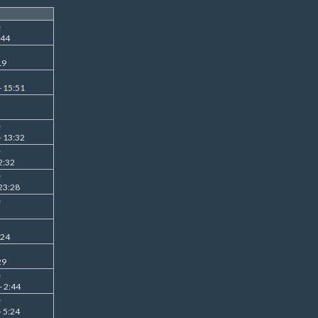
e
:44
19
- 15:51
e
- 13:32
e
2:32
e
23:28
e
:24
29
e
- 2:44
e
 5:24