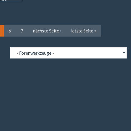
6
7
nächste Seite ›
letzte Seite »