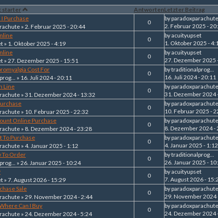
 starter
Antworten
Letzter Beitrag
 I Purchase
by
paradoxparachut
0
2. Februar 2025 - 20
rachute
» 2. Februar 2025 - 20:44
nline
by
acuityupset
0
1. Oktober 2025 - 4:
et
» 1. Oktober 2025 - 4:19
nline
by
acuityupset
0
27. Dezember 2025 
et
» 27. Dezember 2025 - 15:51
bromyalgia Cost For
by
traditionalprog...
0
16. Juli 2024 - 20:11
prog...
» 16. Juli 2024 - 20:11
n Line
by
paradoxparachut
0
31. Dezember 2024 
rachute
» 31. Dezember 2024 - 13:32
 Purchase
by
paradoxparachut
0
10. Februar 2025 - 2
rachute
» 10. Februar 2025 - 22:32
count Online Purchase
by
paradoxparachut
0
8. Dezember 2024 - 
rachute
» 8. Dezember 2024 - 23:28
t To Purchase
by
paradoxparachut
0
4. Januar 2025 - 1:12
rachute
» 4. Januar 2025 - 1:12
w To Order
by
traditionalprog...
0
26. Januar 2025 - 10
prog...
» 26. Januar 2025 - 10:24
y
by
acuityupset
0
7. August 2026 - 15:
et
» 7. August 2026 - 15:29
chase Sale
by
paradoxparachut
0
29. November 2024 
rachute
» 29. November 2024 - 2:44
Where Can I Buy
by
paradoxparachut
0
24. Dezember 2024 -
rachute
» 24. Dezember 2024 - 5:24