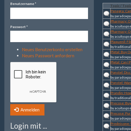
Benutzername
*
Topic / Topic
Penegra: Can
by
paradoxpa
Pharmacy: O
by
acuityups
Passwort
*
Pharmacy: O
by
acuityups
Plaquenil: Fi
by
traditional
Neues Benutzerkonto erstellen
Pletal: Buy O
Neues Passwort anfordern
by
paradoxpa
Pletal: Can I
by
paradoxpa
Ponstel: Dis
by
paradoxpa
Ponstel: Wan
by
paradoxpa
Prandin: Ho
by
traditional
Precose: Bu
by
acuityups
Anmelden
Precose: Pur
by
paradoxpa
Login mit ...
Prednisone: 
by
paradoxpa