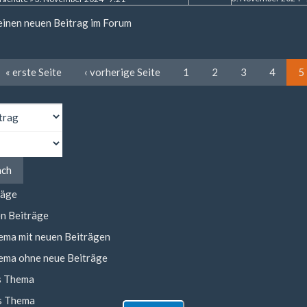
 einen neuen Beitrag im Forum
« erste Seite
‹ vorherige Seite
1
2
3
4
5
ach
räge
n Beiträge
ema mit neuen Beiträgen
ema ohne neue Beiträge
s Thema
s Thema