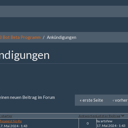
3 Bot Beta Programm
Ankündigungen
ndigungen
 einen neuen Beitrag im Forum
« erste Seite
‹ vorher
 starter
Antworten
Letzter Beitrag
Cheapest No Rx
by
artsfew
0
17. Mai 2024 - 1:43
17. Mai 2024 - 1:43