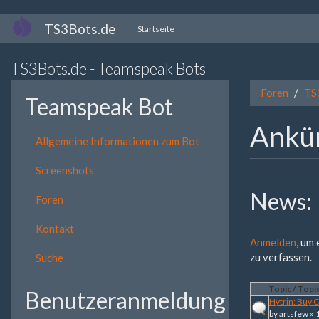
Direkt
TS3Bots.de
Startseite
zum
Inhalt
TS3Bots.de - Teamspeak Bots
Foren
TS
Teamspeak Bot
Ankü
Allgemeine Informationen zum Bot
Screenshots
News:
Foren
Kontakt
Anmelden
, um
zu verfassen.
Suche
Topic / Topic
Benutzeranmeldung
Hytrin: Buy 
by
artsfew
» 