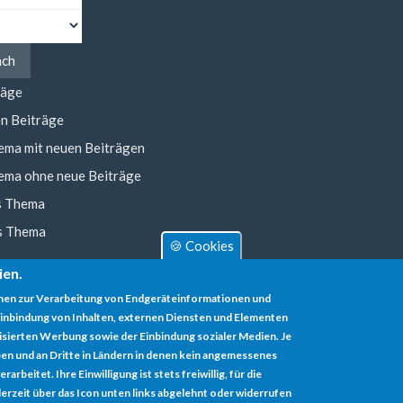
ach
räge
n Beiträge
ema mit neuen Beiträgen
ema ohne neue Beiträge
s Thema
s Thema
🍪 Cookies
ien.
nen zur Verarbeitung von Endgeräteinformationen und
inbindung von Inhalten, externen Diensten und Elementen
lisierten Werbung sowie der Einbindung sozialer Medien. Je
en und an Dritte in Ländern in denen kein angemessenes
rbeitet. Ihre Einwilligung ist stets freiwillig, für die
erzeit über das Icon unten links abgelehnt oder widerrufen