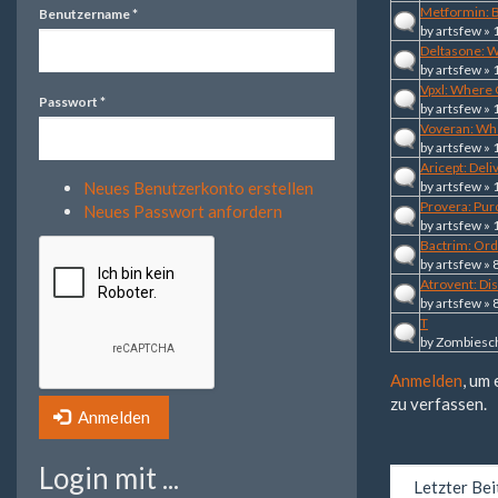
Metformin: B
Benutzername
*
by
artsfew
» 
Deltasone: 
by
artsfew
» 
Vpxl: Where 
Passwort
*
by
artsfew
» 
Voveran: Wh
by
artsfew
» 
Aricept: Deli
Neues Benutzerkonto erstellen
by
artsfew
» 
Provera: Pur
Neues Passwort anfordern
by
artsfew
» 
Bactrim: Ord
by
artsfew
» 
Atrovent: Di
by
artsfew
» 
T
by
Zombiesc
Anmelden
, um
zu verfassen.
Anmelden
Login mit ...