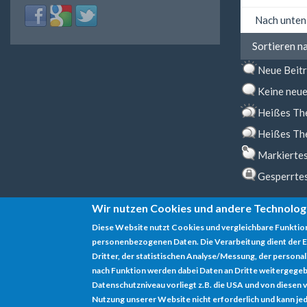
Login
Login
Login
Sortieren
nach
with
with
with
Sortieren
Facebook
Google
Twitter
Sortieren n
nach
Neue Beit
Keine neue
Heißes Th
Heißes Th
Markierte
Gesperrte
Wir nutzen Cookies und andere Technolog
Diese Website nutzt Cookies und vergleichbare Funktio
personenbezogenen Daten. Die Verarbeitung dient der E
Datenschutz
Dritter, der statistischen Analyse/Messung, der persona
nach Funktion werden dabei Daten an Dritte weitergegeb
Impressum
Datenschutzniveau vorliegt z.B. die USA und von diesen vera
Nutzung unserer Website nicht erforderlich und kann jed