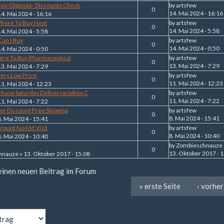
uy Glipizide- Discounts Check
by
artsfew
0
14. Mai 2024 - 16:16
14. Mai 2024 - 16:16
Where To Buy Next
by
artsfew
0
14. Mai 2024 - 5:58
14. Mai 2024 - 5:58
Can I Buy
by
artsfew
0
14. Mai 2024 - 0:50
14. Mai 2024 - 0:50
ere To Buy Pharmaceutical
by
artsfew
0
13. Mai 2024 - 7:29
13. Mai 2024 - 7:29
very Low Price
by
artsfew
0
11. Mai 2024 - 12:23
11. Mai 2024 - 12:23
chase Saturday Deliveryaciphex C
by
artsfew
0
11. Mai 2024 - 7:22
11. Mai 2024 - 7:22
er Discount Free Shipping
by
artsfew
0
8. Mai 2024 - 15:41
8. Mai 2024 - 15:41
scount No Md Visit
by
artsfew
0
8. Mai 2024 - 10:40
8. Mai 2024 - 10:40
by
Zombieschnauze
0
13. Oktober 2017 - 
hnauze
» 13. Oktober 2017 - 15:08
 einen neuen Beitrag im Forum
« erste Seite
‹ vorher