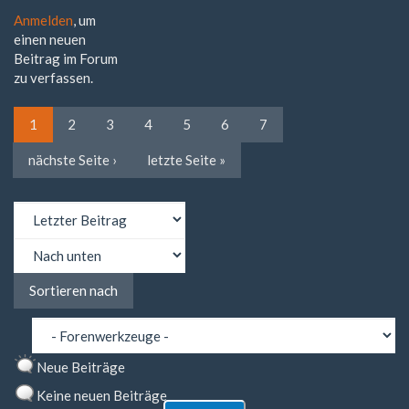
Anmelden
, um
einen neuen
Beitrag im Forum
zu verfassen.
1
2
3
4
5
6
7
nächste Seite ›
letzte Seite »
Sortieren
nach
Sortieren
Sortieren nach
nach
Neue Beiträge
Keine neuen Beiträge