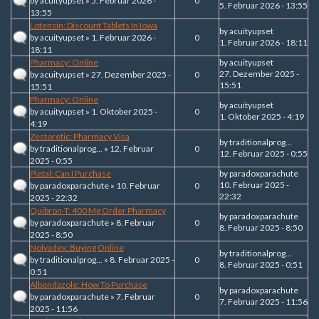
by
acuityupset
» 5. Februar 2026 -
0
5. Februar 2026 - 13:55
13:55
Lotensin: Discount Tablets In Iowa
by
acuityupset
by
acuityupset
» 1. Februar 2026 -
0
1. Februar 2026 - 18:11
18:11
Pharmacy: Online
by
acuityupset
27. Dezember 2025 -
by
acuityupset
» 27. Dezember 2025 -
0
15:51
15:51
Pharmacy: Online
by
acuityupset
by
acuityupset
» 1. Oktober 2025 -
0
1. Oktober 2025 - 4:19
4:19
Zestoretic: Pharmacy Visa
by
traditionalprog...
by
traditionalprog...
» 12. Februar
0
12. Februar 2025 - 0:55
2025 - 0:55
Pletal: Can I Purchase
by
paradoxparachute
10. Februar 2025 -
by
paradoxparachute
» 10. Februar
0
22:32
2025 - 22:32
Quibron-T: 400 Mg Order Pharmacy
by
paradoxparachute
by
paradoxparachute
» 8. Februar
0
8. Februar 2025 - 8:50
2025 - 8:50
Nolvadex: Buying Online
by
traditionalprog...
by
traditionalprog...
» 8. Februar 2025 -
0
8. Februar 2025 - 0:51
0:51
Albendazole: How To Purchase
by
paradoxparachute
by
paradoxparachute
» 7. Februar
0
7. Februar 2025 - 11:56
2025 - 11:56