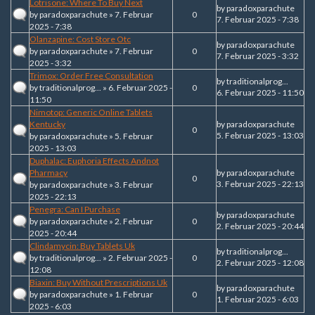
Lotrisone: Where To Buy Next
by
paradoxparachute
by
paradoxparachute
» 7. Februar
0
7. Februar 2025 - 7:38
2025 - 7:38
Olanzapine: Cost Store Otc
by
paradoxparachute
by
paradoxparachute
» 7. Februar
0
7. Februar 2025 - 3:32
2025 - 3:32
Trimox: Order Free Consultation
by
traditionalprog...
by
traditionalprog...
» 6. Februar 2025 -
0
6. Februar 2025 - 11:50
11:50
Nimotop: Generic Online Tablets
Kentucky
by
paradoxparachute
0
5. Februar 2025 - 13:03
by
paradoxparachute
» 5. Februar
2025 - 13:03
Duphalac: Euphoria Effects Andnot
Pharmacy
by
paradoxparachute
0
3. Februar 2025 - 22:13
by
paradoxparachute
» 3. Februar
2025 - 22:13
Penegra: Can I Purchase
by
paradoxparachute
by
paradoxparachute
» 2. Februar
0
2. Februar 2025 - 20:44
2025 - 20:44
Clindamycin: Buy Tablets Uk
by
traditionalprog...
by
traditionalprog...
» 2. Februar 2025 -
0
2. Februar 2025 - 12:08
12:08
Biaxin: Buy Without Prescriptions Uk
by
paradoxparachute
by
paradoxparachute
» 1. Februar
0
1. Februar 2025 - 6:03
2025 - 6:03