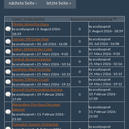
nächste Seite ›
letzte Seite »
Topic / Topic starter
Antworten
Letzter Beitrag
Elimite: Amex Purchase
by
acuityupset
by
acuityupset
» 3. August 2026 -
0
3. August 2026 - 18:39
18:39
Unisom: Pill Order Now
by
acuityupset
0
30. Juli 2026 - 16:08
by
acuityupset
» 30. Juli 2026 - 16:08
Lipitor: 20 Mg Order Code
by
acuityupset
0
27. März 2026 - 9:03
by
acuityupset
» 27. März 2026 - 9:03
Oxytrol: Buying Craigslist
by
acuityupset
0
25. März 2026 - 10:16
by
acuityupset
» 25. März 2026 - 10:16
Geriforte: Want To Order
by
acuityupset
0
25. März 2026 - 10:13
by
acuityupset
» 25. März 2026 - 10:13
Imuran: 50Mg Ac 5 Cost
by
acuityupset
0
19. März 2026 - 19:12
by
acuityupset
» 19. März 2026 - 19:12
Desyrel: No Prescription Arizona
by
acuityupset
19. Februar 2026 -
by
acuityupset
» 19. Februar 2026 -
0
17:09
17:09
Alprazolam: Purchase Discount
by
acuityupset
Internet
0
11. Februar 2026 -
by
acuityupset
» 11. Februar 2026 -
23:00
23:00
Tramadol: Generic On Market
by
acuityupset