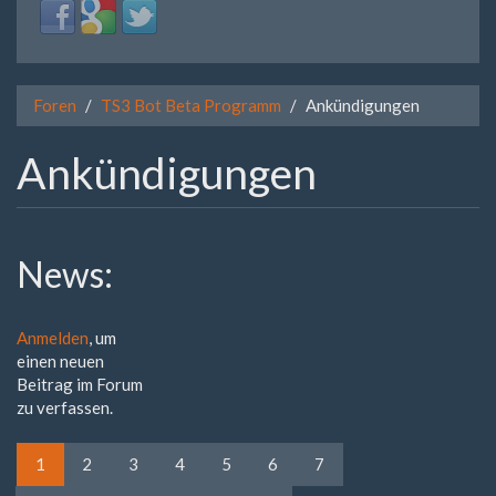
Login
Login
Login
with
with
with
Facebook
Google
Twitter
Foren
TS3 Bot Beta Programm
Ankündigungen
Ankündigungen
News:
Anmelden
, um
einen neuen
Beitrag im Forum
zu verfassen.
1
2
3
4
5
6
7