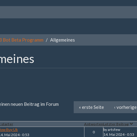
3 Bot Beta Programm
Allgemeines
meines
 einen neuen Beitrag im Forum
« erste Seite
‹ vorherige
 starter
Antworten
Letzter Beitrag
How Buy Uk
by
artsfew
0
14. Mai 2024 - 0:53
14. Mai 2024 - 0:53