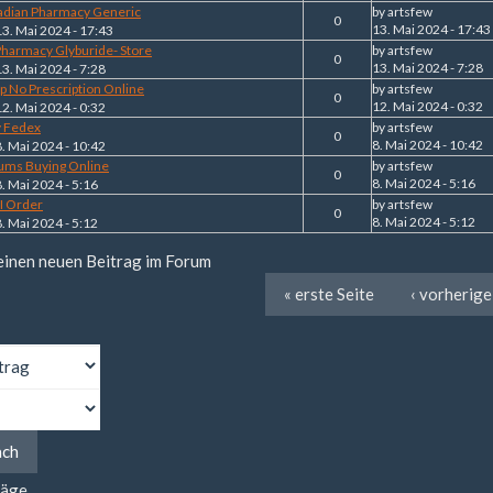
nadian Pharmacy Generic
by
artsfew
0
13. Mai 2024 - 17:43
13. Mai 2024 - 17:43
harmacy Glyburide- Store
by
artsfew
0
13. Mai 2024 - 7:28
13. Mai 2024 - 7:28
ap No Prescription Online
by
artsfew
0
12. Mai 2024 - 0:32
12. Mai 2024 - 0:32
y Fedex
by
artsfew
0
8. Mai 2024 - 10:42
8. Mai 2024 - 10:42
ums Buying Online
by
artsfew
0
8. Mai 2024 - 5:16
8. Mai 2024 - 5:16
I Order
by
artsfew
0
8. Mai 2024 - 5:12
8. Mai 2024 - 5:12
 einen neuen Beitrag im Forum
« erste Seite
‹ vorherige
ach
räge