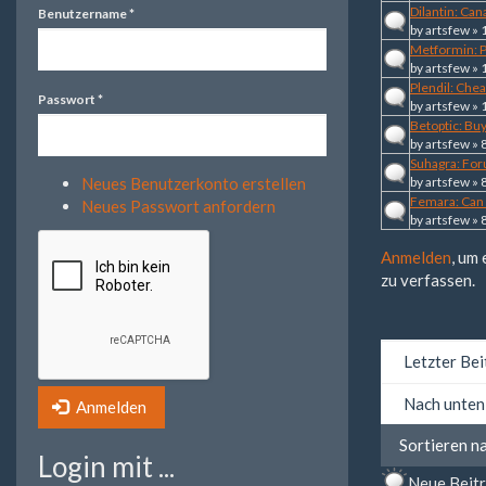
Dilantin: Ca
Benutzername
*
by
artsfew
» 
Metformin: P
by
artsfew
» 
Plendil: Che
Passwort
*
by
artsfew
» 
Betoptic: Bu
by
artsfew
» 
Suhagra: For
Neues Benutzerkonto erstellen
by
artsfew
» 
Femara: Can 
Neues Passwort anfordern
by
artsfew
» 
Anmelden
, um
zu verfassen.
Sortieren
Anmelden
nach
Sortieren
Sortieren n
nach
Login mit ...
Neue Beit