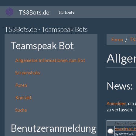
Direkt
TS3Bots.de
Startseite
zum
Inhalt
TS3Bots.de - Teamspeak Bots
Foren
TS
Teamspeak Bot
Allge
Allgemeine Informationen zum Bot
Screenshots
News:
Foren
Kontakt
Anmelden
, um
zu verfassen.
Suche
Topic / Topic
Benutzeranmeldung
Avamigran: 
by
artsfew
» 